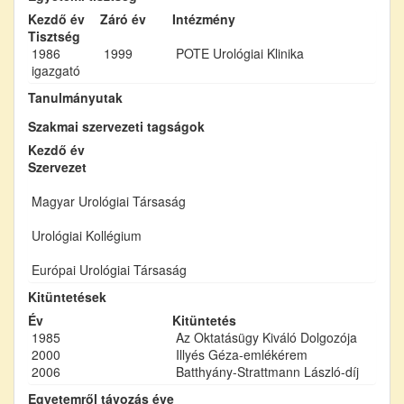
Kezdő év
Záró év
Intézmény
Tisztség
1986
1999
POTE Urológiai Klinika
igazgató
Tanulmányutak
Szakmai szervezeti tagságok
Kezdő év
Szervezet
Magyar Urológiai Társaság
Urológiai Kollégium
Európai Urológiai Társaság
Kitüntetések
Év
Kitüntetés
1985
Az Oktatásügy Kiváló Dolgozója
2000
Illyés Géza-emlékérem
2006
Batthyány-Strattmann László-díj
Egyetemről távozás éve