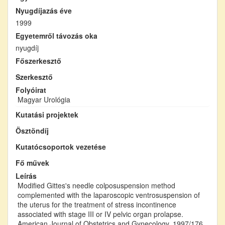
Nyugdíjazás éve
1999
Egyetemről távozás oka
nyugdíj
Főszerkesztő
Szerkesztő
Folyóirat
Magyar Urológia
Kutatási projektek
Ösztöndíj
Kutatócsoportok vezetése
Fő művek
Leírás
Modified Gittes's needle colposuspension method
complemented with the laparoscopic ventrosuspension of
the uterus for the treatment of stress incontinence
associated with stage III or IV pelvic organ prolapse.
American Journal of Obstetrics and Gynecology, 1997/176.