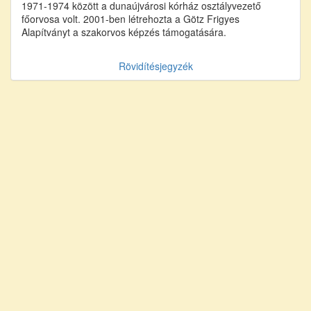
1971-1974 között a dunaújvárosi kórház osztályvezető
főorvosa volt. 2001-ben létrehozta a Götz Frigyes
Alapítványt a szakorvos képzés támogatására.
Rövidítésjegyzék