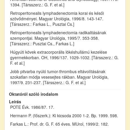
1394. [Társszerz.: G. F. et al.]
Retroperitonealis lymphadenectomia korai és késői
szövődményei. Magyar Urológia, 1996/8. 143-147.
[Társszerz.: Farkas L., Pusztai Cs.]
Retroperitonealis lymphadenectomia radikalitásának
szempontjai. Magyar Urológia, 1995/7. 353-358.
[Társszerz.: Pusztai Cs., Farkas L.]
Húgyúti kövek extracorporális lökéshullámú kezelése
gyermekkorban. OH, 1996/137. 1029-1032. [Társszerz.: G.
F. et al.]
Jobb pitvarba nyúló tumor-thrombus eltávolításának
szokatlan módja vesesejtes rákban. Magyar Urológia,
1997/9. 231-237. [Társszerz.: G. F. et al.]
Oktatóról szóló irodalom
Leírás
POTE Évk. 1986/87. 17.
Hermann P. (főszerk.): Ki kicsoda 2000 1-2. Bp. 1999. 598.
Farkas L.: Prof. dr. G. F. 65 éves. MUrol, 1999/2. 182.