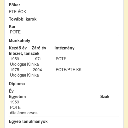
Főkar
PTE ÁOK
További karok
Kar
POTE
Munkahely
Kezdő év
Záró év
Intézmény
Intézet, tanszék
1959
1971
POTE
Urológiai Klinika
1975
2004
POTE/PTE KK
Urológiai Klinika
Diploma
Év
Egyetem
Szak
1959
POTE
általános orvos
Egyéb tanulmányok