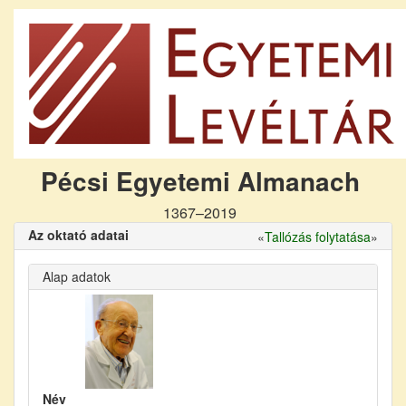
Pécsi Egyetemi Almanach
1367–2019
Az oktató adatai
«
Tallózás folytatása
»
Alap adatok
Név