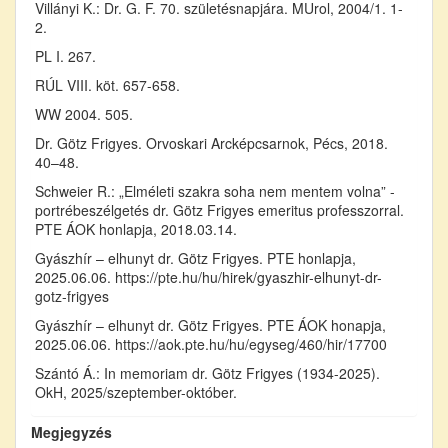
Villányi K.: Dr. G. F. 70. születésnapjára. MUrol, 2004/1. 1-
2.
PL I. 267.
RÚL VIII. köt. 657-658.
WW 2004. 505.
Dr. Götz Frigyes. Orvoskari Arcképcsarnok, Pécs, 2018.
40–48.
Schweier R.: „Elméleti szakra soha nem mentem volna” -
portrébeszélgetés dr. Götz Frigyes emeritus professzorral.
PTE ÁOK honlapja, 2018.03.14.
Gyászhír – elhunyt dr. Götz Frigyes. PTE honlapja,
2025.06.06. https://pte.hu/hu/hirek/gyaszhir-elhunyt-dr-
gotz-frigyes
Gyászhír – elhunyt dr. Götz Frigyes. PTE ÁOK honapja,
2025.06.06. https://aok.pte.hu/hu/egyseg/460/hir/17700
Szántó Á.: In memoriam dr. Götz Frigyes (1934-2025).
OkH, 2025/szeptember-október.
Megjegyzés