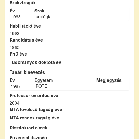
Szakvizsgák
Év
Szak
1963
urológia
Habilitáció éve
1993
Kandidátus éve
1985
PhD éve
Tudományok doktora év
Tanári kinevezés
Év
Egyetem
Megjegyzés
1987
POTE
Professor emeritus éve
2004
MTA levelező tagság éve
MTA rendes tagság éve
Díszdoktori címek
Egyetemi tisztség