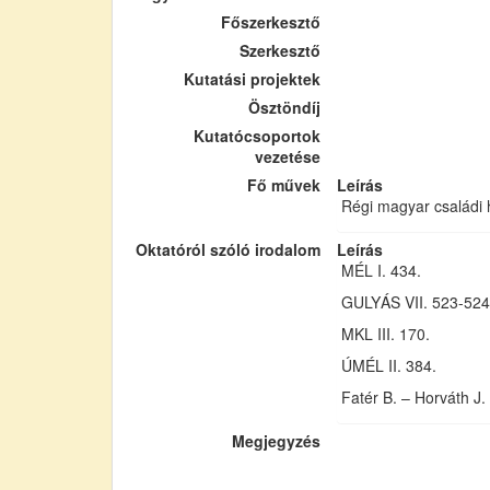
Főszerkesztő
Szerkesztő
Kutatási projektek
Ösztöndíj
Kutatócsoportok
vezetése
Fő művek
Leírás
Régi magyar családi h
Oktatóról szóló irodalom
Leírás
MÉL I. 434.
GULYÁS VII. 523-524
MKL III. 170.
ÚMÉL II. 384.
Fatér B. – Horváth J. 
Megjegyzés