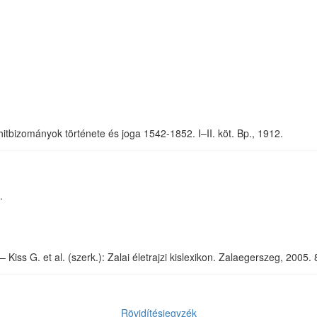
itbizományok története és joga 1542-1852. I–II. köt. Bp., 1912.
.
– Kiss G. et al. (szerk.): Zalai életrajzi kislexikon. Zalaegerszeg, 2005. 
Rövidítésjegyzék