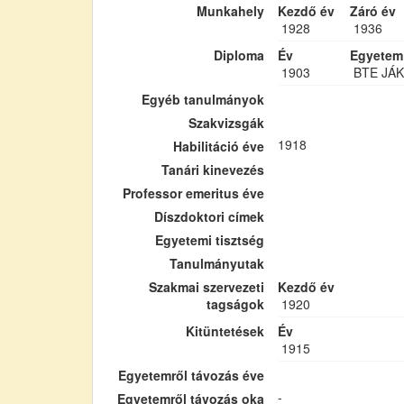
Munkahely
Kezdő év
Záró év
1928
1936
Diploma
Év
Egyetem
1903
BTE JÁK
Egyéb tanulmányok
Szakvizsgák
1918
Habilitáció éve
Tanári kinevezés
Professor emeritus éve
Díszdoktori címek
Egyetemi tisztség
Tanulmányutak
Szakmai szervezeti
Kezdő év
tagságok
1920
Kitüntetések
Év
1915
Egyetemről távozás éve
-
Egyetemről távozás oka