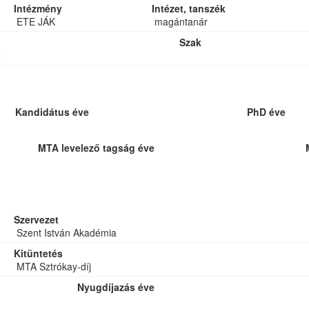
Intézmény
Intézet, tanszék
ETE JÁK
magántanár
Szak
Kandidátus éve
PhD éve
MTA levelező tagság éve
Szervezet
Szent István Akadémia
Kitüntetés
MTA Sztrókay-díj
Nyugdíjazás éve