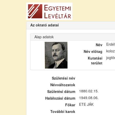
Az oktató adatai
Alap adatok
Erdél
Név
koloz
Név előtag
jogtö
Kutatási
terület
Születési név
Névváltozatok
1880.02.15.
Születési dátum
1949.08.06.
Halálozási dátum
ETE JÁK
Főkar
További karok