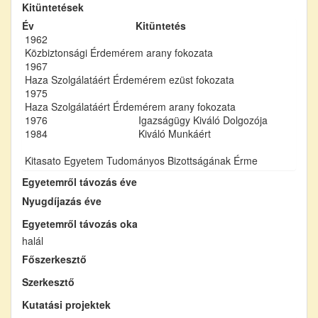
Kitüntetések
Év
Kitüntetés
1962
Közbiztonsági Érdemérem arany fokozata
1967
Haza Szolgálatáért Érdemérem ezüst fokozata
1975
Haza Szolgálatáért Érdemérem arany fokozata
1976
Igazságügy Kiváló Dolgozója
1984
Kiváló Munkáért
Kitasato Egyetem Tudományos Bizottságának Érme
Egyetemről távozás éve
Nyugdíjazás éve
Egyetemről távozás oka
halál
Főszerkesztő
Szerkesztő
Kutatási projektek