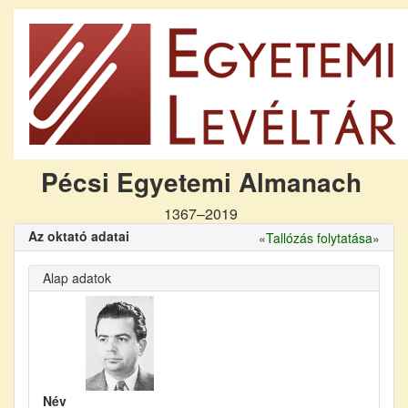
Pécsi Egyetemi Almanach
1367–2019
Az oktató adatai
«
Tallózás folytatása
»
Alap adatok
Név