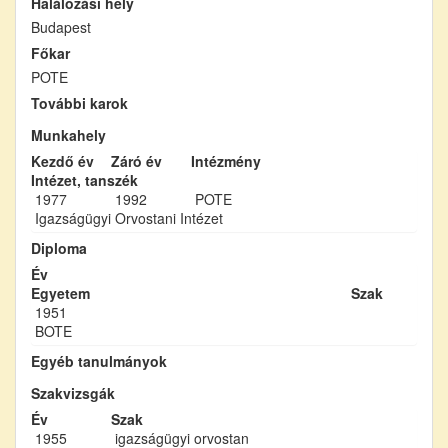
Halálozási hely
Budapest
Főkar
POTE
További karok
Munkahely
Kezdő év
Záró év
Intézmény
Intézet, tanszék
1977
1992
POTE
Igazságügyi Orvostani Intézet
Diploma
Év
Egyetem
Szak
1951
BOTE
Egyéb tanulmányok
Szakvizsgák
Év
Szak
1955
igazságügyi orvostan