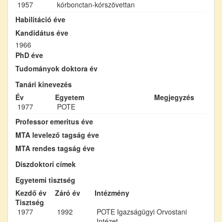
1957
kórbonctan-kórszövettan
Habilitáció éve
Kandidátus éve
1966
PhD éve
Tudományok doktora év
Tanári kinevezés
Év
Egyetem
Megjegyzés
1977
POTE
Professor emeritus éve
MTA levelező tagság éve
MTA rendes tagság éve
Díszdoktori címek
Egyetemi tisztség
Kezdő év
Záró év
Intézmény
Tisztség
1977
1992
POTE Igazságügyi Orvostani
Intézet