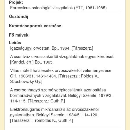
Projekt
Forensicus osteológiai vizsgálatok (ETT, 1981-1985)
Ösztöndíj
Kutatócsoportok vezetése
Fő művek
Leírás
Igazságügyi orvostan. Bp., 1964. [Társszerz.]
A csontváz orvosszakértői vizsgálatának egyes kérdései.
[Kandid. ért.] Bp., 1965.
Vitás műtéti halálesetek orvosszakértői véleményezése.
OH, 1966/31. 1461-1464. [Társszerz.: Földes V.,
Szuchovszky Gy.]
A cserbenhagyó személygépkocsijának azonosítása
bőrmaradványok vizsgálatával. Belügyi Szemle, 1979/3.
114-115. [Társszerz.: Guth P.]
Elektronsugaras mikroanalízis az orvosszakértői
gyakorlatban. Belügyi Szemle, 1984/5. 114-120.
[Társszerz.: Trombitás K., Guth P.]