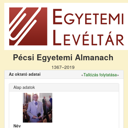
Pécsi Egyetemi Almanach
1367–2019
Az oktató adatai
«
Tallózás folytatása
»
Alap adatok
Név