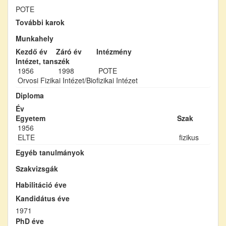
POTE
További karok
Munkahely
Kezdő év
Záró év
Intézmény
Intézet, tanszék
1956
1998
POTE
Orvosi Fizikai Intézet/Biofizikai Intézet
Diploma
Év
Egyetem
Szak
1956
ELTE
fizikus
Egyéb tanulmányok
Szakvizsgák
Habilitáció éve
Kandidátus éve
1971
PhD éve