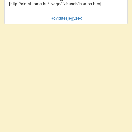
[http://old.ett.bme.hu/~vago/fizikusok/lakatos.htm]
Rövidítésjegyzék