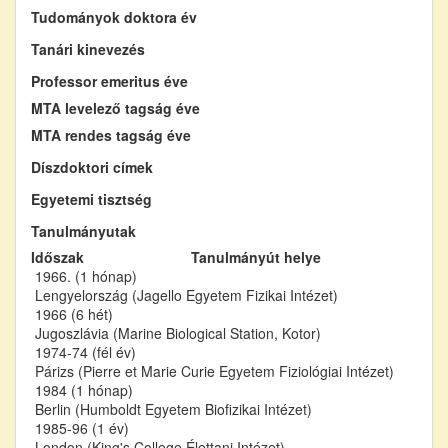
Tudományok doktora év
Tanári kinevezés
Professor emeritus éve
MTA levelező tagság éve
MTA rendes tagság éve
Díszdoktori címek
Egyetemi tisztség
Tanulmányutak
Időszak
Tanulmányút helye
1966. (1 hónap)
Lengyelország (Jagello Egyetem Fizikai Intézet)
1966 (6 hét)
Jugoszlávia (Marine Biological Station, Kotor)
1974-74 (fél év)
Párizs (Pierre et Marie Curie Egyetem Fiziológiai Intézet)
1984 (1 hónap)
Berlin (Humboldt Egyetem Biofizikai Intézet)
1985-96 (1 év)
London (King's College Élettani Intézet)