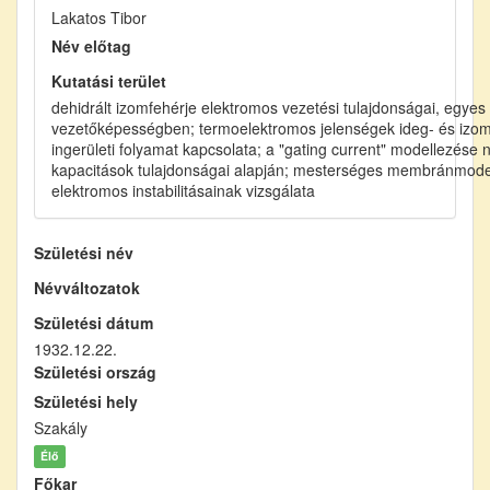
Lakatos Tibor
Név előtag
Kutatási terület
dehidrált izomfehérje elektromos vezetési tulajdonságai, egy
vezetőképességben; termoelektromos jelenségek ideg- és izom
ingerületi folyamat kapcsolata; a "gating current" modellezése 
kapacitások tulajdonságai alapján; mesterséges membránmodel
elektromos instabilitásainak vizsgálata
Születési név
Névváltozatok
Születési dátum
1932.12.22.
Születési ország
Születési hely
Szakály
Élő
Főkar