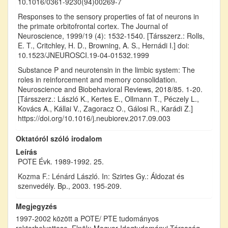
10.1016/0361-9230(94)00269-7
Responses to the sensory properties of fat of neurons in
the primate orbitofrontal cortex. The Journal of
Neuroscience, 1999/19 (4): 1532-1540. [Társszerz.: Rolls,
E. T., Critchley, H. D., Browning, A. S., Hernádi I.] doi:
10.1523/JNEUROSCI.19-04-01532.1999
Substance P and neurotensin in the limbic system: The
roles in reinforcement and memory consolidation.
Neuroscience and Biobehavioral Reviews, 2018/85. 1-20.
[Társszerz.: László K., Kertes E., Ollmann T., Péczely L.,
Kovács A., Kállai V., Zagoracz O., Gálosi R., Karádi Z.]
https://doi.org/10.1016/j.neubiorev.2017.09.003
Oktatóról szóló irodalom
Leírás
POTE Évk. 1989-1992. 25.
Kozma F.: Lénárd László. In: Szirtes Gy.: Áldozat és
szenvedély. Bp., 2003. 195-209.
Megjegyzés
1997-2002 között a POTE/ PTE tudományos
rektorhelyettese. Elnök: Magyar Idegtudományi Társaság