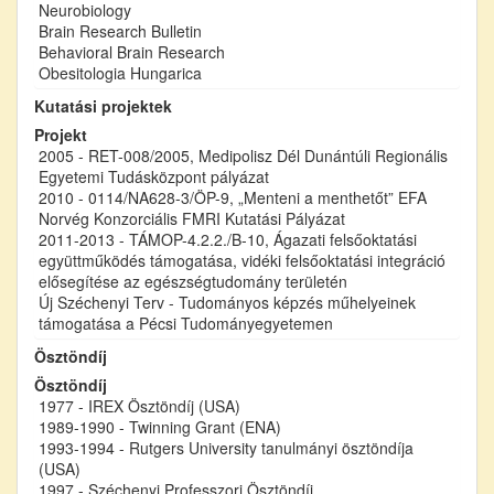
Neurobiology
Brain Research Bulletin
Behavioral Brain Research
Obesitologia Hungarica
Kutatási projektek
Projekt
2005 - RET-008/2005, Medipolisz Dél Dunántúli Regionális
Egyetemi Tudásközpont pályázat
2010 - 0114/NA628-3/ÖP-9, „Menteni a menthetőt” EFA
Norvég Konzorciális FMRI Kutatási Pályázat
2011-2013 - TÁMOP-4.2.2./B-10, Ágazati felsőoktatási
együttműködés támogatása, vidéki felsőoktatási integráció
elősegítése az egészségtudomány területén
Új Széchenyi Terv - Tudományos képzés műhelyeinek
támogatása a Pécsi Tudományegyetemen
Ösztöndíj
Ösztöndíj
1977 - IREX Ösztöndíj (USA)
1989-1990 - Twinning Grant (ENA)
1993-1994 - Rutgers University tanulmányi ösztöndíja
(USA)
1997 - Széchenyi Professzori Ösztöndíj