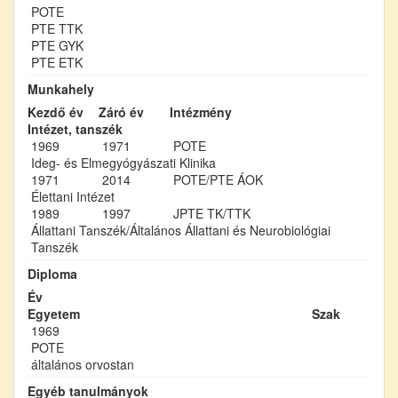
POTE
PTE TTK
PTE GYK
PTE ETK
Munkahely
Kezdő év
Záró év
Intézmény
Intézet, tanszék
1969
1971
POTE
Ideg- és Elmegyógyászati Klinika
1971
2014
POTE/PTE ÁOK
Élettani Intézet
1989
1997
JPTE TK/TTK
Állattani Tanszék/Általános Állattani és Neurobiológiai
Tanszék
Diploma
Év
Egyetem
Szak
1969
POTE
általános orvostan
Egyéb tanulmányok