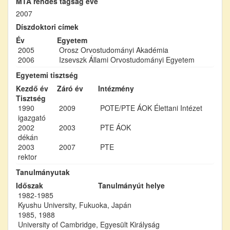
MTA rendes tagság éve
2007
Díszdoktori címek
Év
Egyetem
2005
Orosz Orvostudományi Akadémia
2006
Izsevszk Állami Orvostudományi Egyetem
Egyetemi tisztség
Kezdő év
Záró év
Intézmény
Tisztség
1990
2009
POTE/PTE ÁOK Élettani Intézet
igazgató
2002
2003
PTE ÁOK
dékán
2003
2007
PTE
rektor
Tanulmányutak
Időszak
Tanulmányút helye
1982-1985
Kyushu University, Fukuoka, Japán
1985, 1988
University of Cambridge, Egyesült Királyság