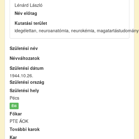
Lénárd László
Név előtag
Kutatási terület
idegélettan, neuroanatómia, neurokémia, magatartástudomány
Születési név
Névváltozatok
Születési dátum
1944.10.26.
Születési ország
Születési hely
Pécs
Élő
Főkar
PTE ÁOK
További karok
Kar