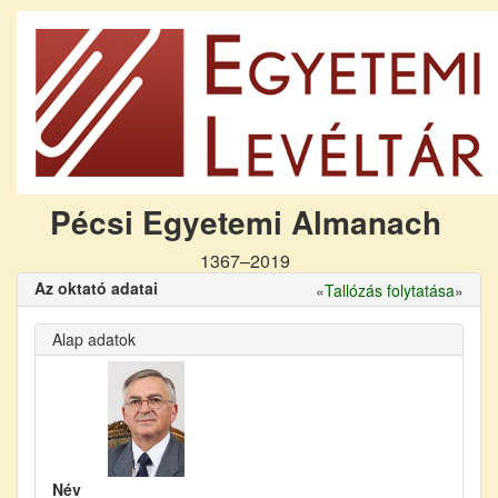
Pécsi Egyetemi Almanach
1367–2019
Az oktató adatai
«
Tallózás folytatása
»
Alap adatok
Név