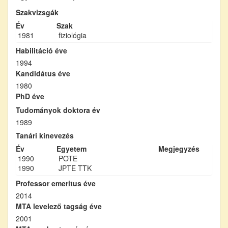
Szakvizsgák
Év
Szak
1981
fiziológia
Habilitáció éve
1994
Kandidátus éve
1980
PhD éve
Tudományok doktora év
1989
Tanári kinevezés
Év
Egyetem
Megjegyzés
1990
POTE
1990
JPTE TTK
Professor emeritus éve
2014
MTA levelező tagság éve
2001