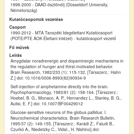
1998-2000 - DAAD-ösztöndíj (Düsseldorf University,
Németország)
Kutatócsoportok vezetése
Csoport
1990-2012 - MTA Tanszéki Idegélettani Kutatócsoport
(POTE/PTE ÁOK Élettani intézet) - kutatócsoport vezető
Fő művek
Leírás
Amygdalar noradrenergic and dopaminergic mechanisms in
the regulation of hunger and thirst-motivated behavior.
Brain Research, 1982/233 (1): 115-132. [Társszerz.: Hahn
Z.] doi: 10.1016/0006-8993(82)90934-9
Self-injection of amphetamine directly into the brain.
Psychopharmacology, 1983/81 (2): 158-164. [Társszerz.:
Hoebel, B. G., Monaco, A. P., Hernandez L., Stanley, B. G.,
Aulisi, E. F.] doi: 10.1007/BF00429012
Glucose-sensitive neurons of the globus pallidus: I.
Neurochemical characteristics. Brain Research Bulletin,
1995/37 (2): 149-155. [Társszerz.: Karádi Z., Faludi B.,
Czurkó A., Niedetzky C., VidaI., H. Nishino] doi: