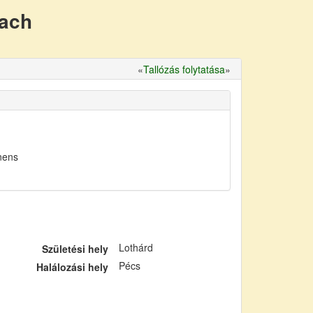
nach
«
Tallózás folytatása
»
nens
Lothárd
Születési hely
Pécs
Halálozási hely