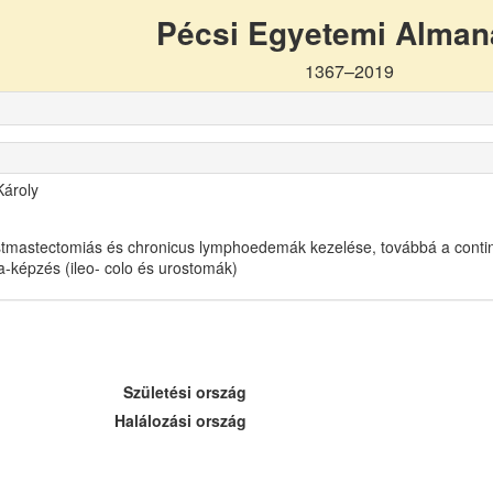
Pécsi Egyetemi Alma
1367–2019
Károly
stmastectomiás és chronicus lymphoedemák kezelése, továbbá a conti
-képzés (ileo- colo és urostomák)
Születési ország
Halálozási ország