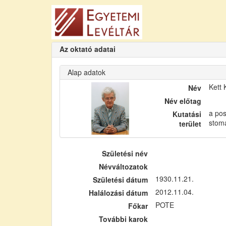
Az oktató adatai
Alap adatok
Kett 
Név
Név előtag
a po
Kutatási
stoma
terület
Születési név
Névváltozatok
1930.11.21.
Születési dátum
2012.11.04.
Halálozási dátum
POTE
Főkar
További karok