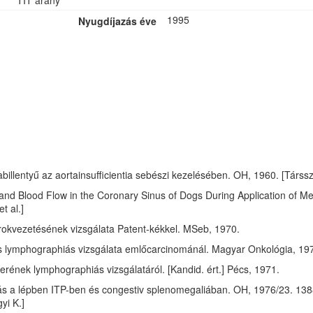
TIT arany
1995
Nyugdíjazás éve
illentyű az aortainsufficientia sebészi kezelésében. OH, 1960. [Társszer
 and Blood Flow in the Coronary Sinus of Dogs During Application of 
t al.]
okvezetésének vizsgálata Patent-kékkel. MSeb, 1970.
s lymphographiás vizsgálata emlőcarcinománál. Magyar Onkológia, 19
rének lymphographiás vizsgálatáról. [Kandid. ért.] Pécs, 1971.
s a lépben ITP-ben és congestiv splenomegaliában. OH, 1976/23. 1388-1
yi K.]