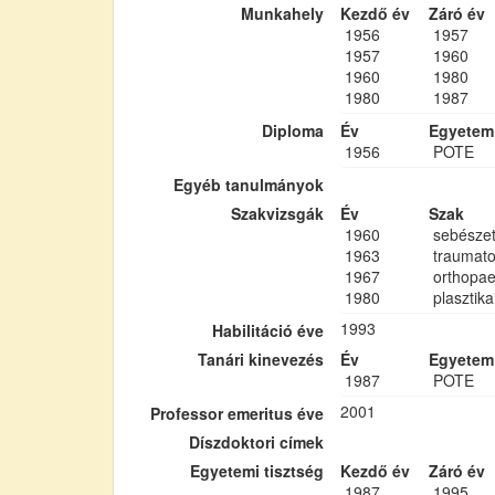
Munkahely
Kezdő év
Záró év
1956
1957
1957
1960
1960
1980
1980
1987
Diploma
Év
Egyetem
1956
POTE
Egyéb tanulmányok
Szakvizsgák
Év
Szak
1960
sebésze
1963
traumato
1967
orthopae
1980
plasztik
1993
Habilitáció éve
Tanári kinevezés
Év
Egyetem
1987
POTE
2001
Professor emeritus éve
Díszdoktori címek
Egyetemi tisztség
Kezdő év
Záró év
1987
1995