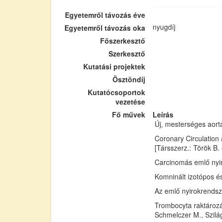
Egyetemről távozás éve
nyugdíj
Egyetemről távozás oka
Főszerkesztő
Szerkesztő
Kutatási projektek
Ösztöndíj
Kutatócsoportok
vezetése
Fő művek
Leírás
Új, mesterséges aortab
Coronary Circulation
[Társszerz.: Török B. e
Carcinomás emlő nyir
Komninált izotópos é
Az emlő nyirokrendsze
Trombocyta raktározá
Schmelczer M., Szilág