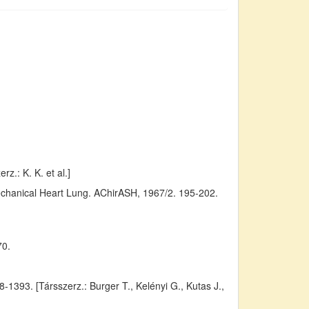
z.: K. K. et al.]
Mechanical Heart Lung. AChirASH, 1967/2. 195-202.
70.
393. [Társszerz.: Burger T., Kelényi G., Kutas J.,