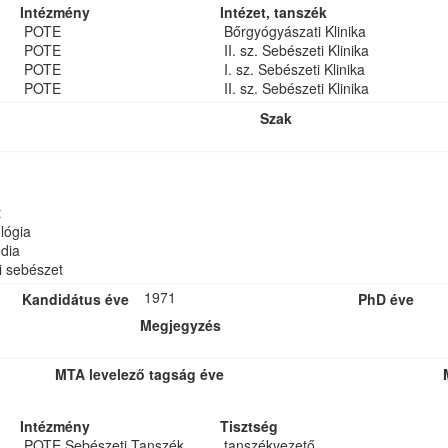
Intézmény
Intézet, tanszék
POTE
Bőrgyógyászati Klinika
POTE
II. sz. Sebészeti Klinika
POTE
I. sz. Sebészeti Klinika
POTE
II. sz. Sebészeti Klinika
Szak
t
lógia
dia
ai sebészet
1971
Kandidátus éve
PhD éve
Megjegyzés
MTA levelező tagság éve
Intézmény
Tisztség
POTE Sebészeti Tanszék
tanszékvezető