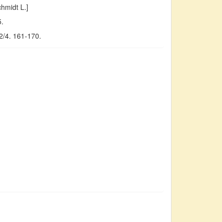
hmidt L.]
5.
2/4. 161-170.