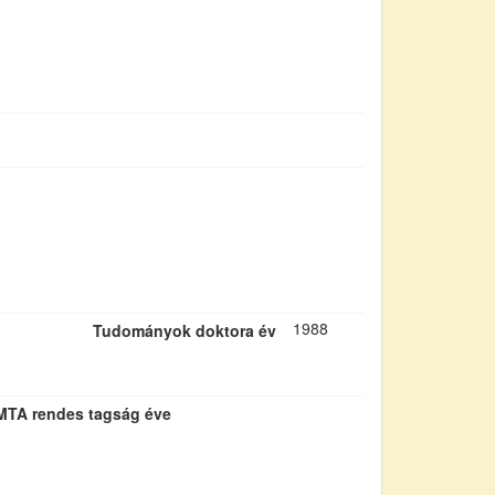
1988
Tudományok doktora év
MTA rendes tagság éve