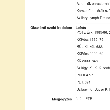
Az emlők parasternáli
Korszerű emlőrák-szű
Axillary Lymph Draina
Oktatóról szóló irodalom
Leírás
POTE Évk. 1985/86. 
KKPécs 1995. 75.
RÚL XI. köt. 682.
KKPécs 2000. 62.
KK 2000. 848.
Szilágyi K.: K. K. pr
PROFA 57.
PL I. 391.
Szilágyi K.: Búcsú K.
fotó – PTE
Megjegyzés