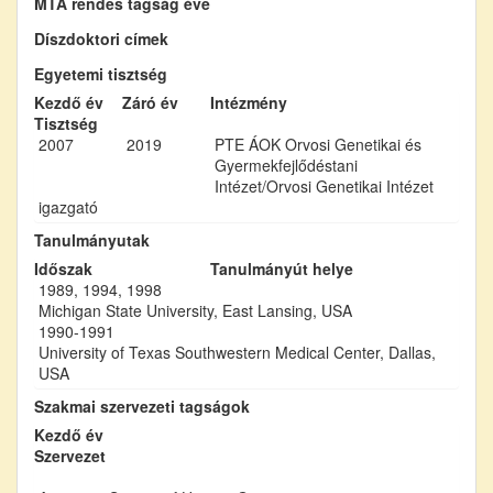
MTA rendes tagság éve
Díszdoktori címek
Egyetemi tisztség
Kezdő év
Záró év
Intézmény
Tisztség
2007
2019
PTE ÁOK Orvosi Genetikai és
Gyermekfejlődéstani
Intézet/Orvosi Genetikai Intézet
igazgató
Tanulmányutak
Időszak
Tanulmányút helye
1989, 1994, 1998
Michigan State University, East Lansing, USA
1990-1991
University of Texas Southwestern Medical Center, Dallas,
USA
Szakmai szervezeti tagságok
Kezdő év
Szervezet