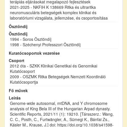
terápiás eljárásokat megalapozó fejlesztések
2021-2025 - NKFIH K 138669 Ritka és ultraritka
neuromusculáris betegségek komplex klinikai és
laboratóriumi vizsgálata, jellemzése, és csoportosítása
Ösztöndíj
Ösztöndíj
1994 - Soros Ösztöndíj
1998 - Széchenyi Professzori Ösztöndíj
Kutatócsoportok vezetése
Csoport
2012 óta - SZKK Klinikai Genetikai és Genomikai
Kutatócsoport
2009 - OSZMK Ritka Betegségek Nemzeti Koordináló
Kutatócsoportja
Fő művek
Leírás
Genome-wide autosomal, mtDNA, and Y chromosome
analysis of King Bela III of the Hungarian Arpad dynasty.
Scientific Reports, 2021/11 (1): 19210. [Társszerz.: Wang,
C. C., Posth, C., Furtwängler, A., Sümegi K., Bánfai Zs.,
Kásler M., Krause, J.] doi: https://doi.org/10.1038/s41598-