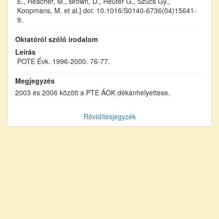
E., Reacher, M., Brown, D., Reuter G., Szücs Gy.,
Koopmans, M. et al.] doi: 10.1016/S0140-6736(04)15641-
9.
Oktatóról szóló irodalom
Leírás
POTE Évk. 1996-2000. 76-77.
Megjegyzés
2003 és 2006 között a PTE ÁOK dékánhelyettese.
Rövidítésjegyzék