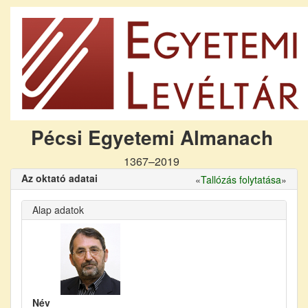
Pécsi Egyetemi Almanach
1367–2019
Az oktató adatai
«
Tallózás folytatása
»
Alap adatok
Név