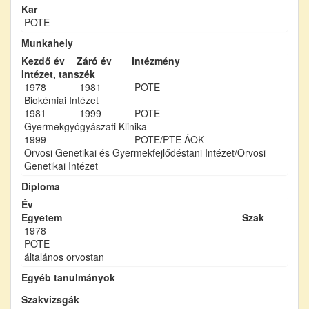
Kar
POTE
Munkahely
Kezdő év
Záró év
Intézmény
Intézet, tanszék
1978
1981
POTE
Biokémiai Intézet
1981
1999
POTE
Gyermekgyógyászati Klinika
1999
POTE/PTE ÁOK
Orvosi Genetikai és Gyermekfejlődéstani Intézet/Orvosi
Genetikai Intézet
Diploma
Év
Egyetem
Szak
1978
POTE
általános orvostan
Egyéb tanulmányok
Szakvizsgák