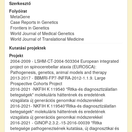
Szerkesztő
Folyóirat
MetaGene
Case Reports in Genetics
Frontiers in Genetics
World Journal of Medical Genetics
World Journal of Translational Medicine
Kutatási projektek
Projekt
2004-2009 - LSHM-CT-2004-503304 European integrated
project on spinocerebellar ataxia (EUROSCA):
Pathogenesis, genetics, animal models and therapy
2013-2017 - BBMRI-FP7-INFRA-2012-1.1.9. Large
Prospective Cohorts Project
2016-2021 -NKFIH K 119540 "Ritka-és diagnosztizálatlan
betegségek" molekuláris hátterének és eredetének
vizsgálata új generációs genomikai módszerekkel
2016-2021- NKFIH K 119540"Ritka-és diagnosztizálatlan
betegségek" molekuláris hátterének és eredetének
vizsgálata új generációs genomikai módszerekkel
2016-2021 - GINOP-2.3.2.-15-2016-00039 "Ritka
betegsége pathogenezisének kutatása, új diagnosztikai és