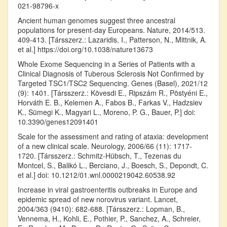
021-98796-x
Ancient human genomes suggest three ancestral
populations for present-day Europeans. Nature, 2014/513.
409-413. [Társszerz.: Lazaridis, I., Patterson, N., Mittnik, A.
et al.] https://doi.org/10.1038/nature13673
Whole Exome Sequencing in a Series of Patients with a
Clinical Diagnosis of Tuberous Sclerosis Not Confirmed by
Targeted TSC1/TSC2 Sequencing. Genes (Basel), 2021/12
(9): 1401. [Társszerz.: Kövesdi E., Ripszám R., Pöstyéni E.,
Horváth E. B., Kelemen A., Fabos B., Farkas V., Hadzsiev
K., Sümegi K., Magyari L., Moreno, P. G., Bauer, P.] doi:
10.3390/genes12091401
Scale for the assessment and rating of ataxia: development
of a new clinical scale. Neurology, 2006/66 (11): 1717-
1720. [Társszerz.: Schmitz-Hübsch, T., Tezenas du
Montcel, S., Balikó L., Berciano, J., Boesch, S., Depondt, C.
et al.] doi: 10.1212/01.wnl.0000219042.60538.92
Increase in viral gastroenteritis outbreaks in Europe and
epidemic spread of new norovirus variant. Lancet,
2004/363 (9410): 682-688. [Társszerz.: Lopman, B.,
Vennema, H., Kohli, E., Pothier, P., Sanchez, A., Schreier,