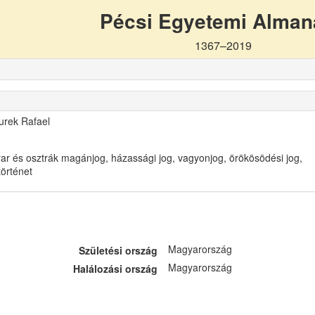
Pécsi Egyetemi Alma
1367–2019
urek Rafael
r és osztrák magánjog, házassági jog, vagyonjog, örökösödési jog,
örténet
Magyarország
Születési ország
Magyarország
Halálozási ország