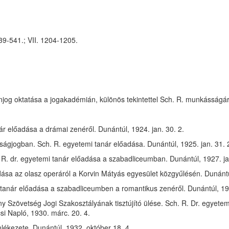
39-541.; VII. 1204-1205.
og oktatása a jogakadémián, különös tekintettel Sch. R. munkásságár
ár előadása a drámai zenéről. Dunántúl, 1924. jan. 30. 2.
ágjogban. Sch. R. egyetemi tanár előadása. Dunántúl, 1925. jan. 31. 
 R. dr. egyetemi tanár előadása a szabadliceumban. Dunántúl, 1927. ja
dása az olasz operáról a Korvin Mátyás egyesület közgyűlésén. Dunántú
 tanár előadása a szabadliceumben a romantikus zenéről. Dunántúl, 193
Szövetség Jogi Szakosztályának tisztújító ülése. Sch. R. Dr. egyetem
si Napló, 1930. márc. 20. 4.
kezete. Dunántúl, 1932. október 18. 4.