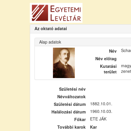
Az oktató adatai
Alap adatok
Scha
Név
Név előtag
magya
Kutatási
zenet
terület
Születési név
Névváltozatok
1882.10.01.
Születési dátum
1960.10.03.
Halálozási dátum
ETE JÁK
Főkar
További karok
Kar