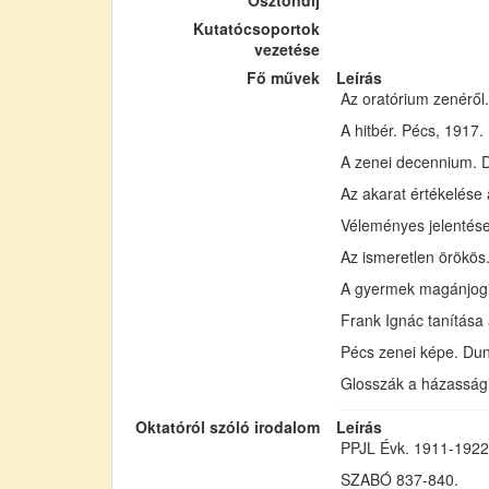
Ösztöndíj
Kutatócsoportok
vezetése
Fő művek
Leírás
Az oratórium zenéről.
A hitbér. Pécs, 1917.
A zenei decennium. D
Az akarat értékelése 
Véleményes jelentése
Az ismeretlen örökös.
A gyermek magánjogi
Frank Ignác tanítása 
Pécs zenei képe. Dun
Glosszák a házassági
Oktatóról szóló irodalom
Leírás
PPJL Évk. 1911-1922
SZABÓ 837-840.