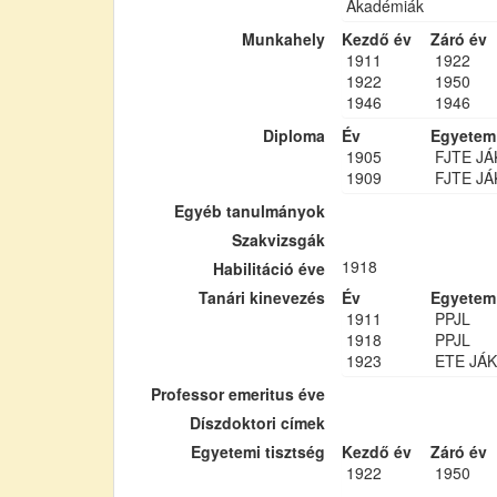
Akadémiák
Munkahely
Kezdő év
Záró év
1911
1922
1922
1950
1946
1946
Diploma
Év
Egyetem
1905
FJTE JÁ
1909
FJTE JÁ
Egyéb tanulmányok
Szakvizsgák
1918
Habilitáció éve
Tanári kinevezés
Év
Egyetem
1911
PPJL
1918
PPJL
1923
ETE JÁK
Professor emeritus éve
Díszdoktori címek
Egyetemi tisztség
Kezdő év
Záró év
1922
1950