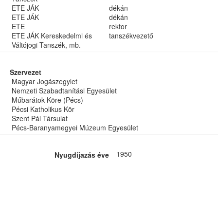
ETE JÁK
dékán
ETE JÁK
dékán
ETE
rektor
ETE JÁK Kereskedelmi és
tanszékvezető
Váltójogi Tanszék, mb.
Szervezet
Magyar Jogászegylet
Nemzeti Szabadtanítási Egyesület
Műbarátok Köre (Pécs)
Pécsi Katholikus Kör
Szent Pál Társulat
Pécs-Baranyamegyei Múzeum Egyesület
1950
Nyugdíjazás éve