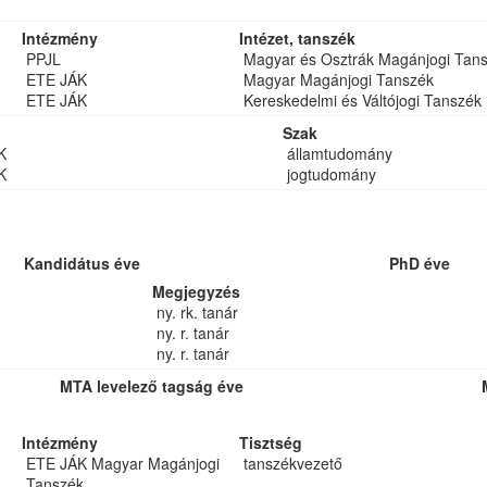
Intézmény
Intézet, tanszék
PPJL
Magyar és Osztrák Magánjogi Tan
ETE JÁK
Magyar Magánjogi Tanszék
ETE JÁK
Kereskedelmi és Váltójogi Tanszék
Szak
K
államtudomány
K
jogtudomány
Kandidátus éve
PhD éve
Megjegyzés
ny. rk. tanár
ny. r. tanár
ny. r. tanár
MTA levelező tagság éve
Intézmény
Tisztség
ETE JÁK Magyar Magánjogi
tanszékvezető
Tanszék