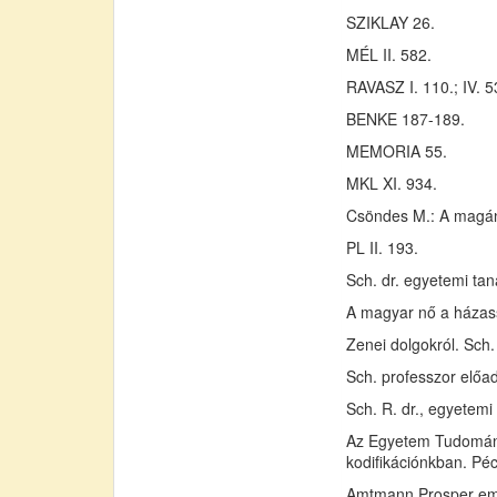
SZIKLAY 26.
MÉL II. 582.
RAVASZ I. 110.; IV. 5
BENKE 187-189.
MEMORIA 55.
MKL XI. 934.
Csöndes M.: A magánj
PL II. 193.
Sch. dr. egyetemi tan
A magyar nő a házass
Zenei dolgokról. Sch.
Sch. professzor előa
Sch. R. dr., egyetemi
Az Egyetem Tudomány 
kodifikációnkban. Péc
Amtmann Prosper emlé