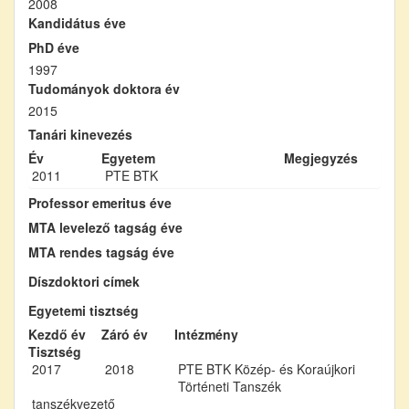
2008
Kandidátus éve
PhD éve
1997
Tudományok doktora év
2015
Tanári kinevezés
Év
Egyetem
Megjegyzés
2011
PTE BTK
Professor emeritus éve
MTA levelező tagság éve
MTA rendes tagság éve
Díszdoktori címek
Egyetemi tisztség
Kezdő év
Záró év
Intézmény
Tisztség
2017
2018
PTE BTK Közép- és Koraújkori
Történeti Tanszék
tanszékvezető