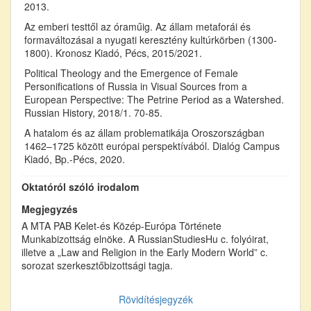
2013.
Az emberi testtől az óraműig. Az állam metaforái és
formaváltozásai a nyugati keresztény kultúrkörben (1300-
1800). Kronosz Kiadó, Pécs, 2015/2021.
Political Theology and the Emergence of Female
Personifications of Russia in Visual Sources from a
European Perspective: The Petrine Period as a Watershed.
Russian History, 2018/1. 70-85.
A hatalom és az állam problematikája Oroszországban
1462–1725 között európai perspektívából. Dialóg Campus
Kiadó, Bp.-Pécs, 2020.
Oktatóról szóló irodalom
Megjegyzés
A MTA PAB Kelet-és Közép-Európa Története
Munkabizottság elnöke. A RussianStudiesHu c. folyóirat,
illetve a „Law and Religion in the Early Modern World” c.
sorozat szerkesztőbizottsági tagja.
Rövidítésjegyzék