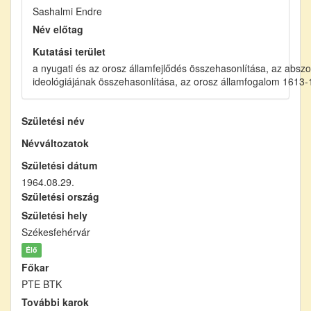
Sashalmi Endre
Név előtag
Kutatási terület
a nyugati és az orosz államfejlődés összehasonlítása, az abszo
ideológiájának összehasonlítása, az orosz államfogalom 1613-
Születési név
Névváltozatok
Születési dátum
1964.08.29.
Születési ország
Születési hely
Székesfehérvár
Élő
Főkar
PTE BTK
További karok