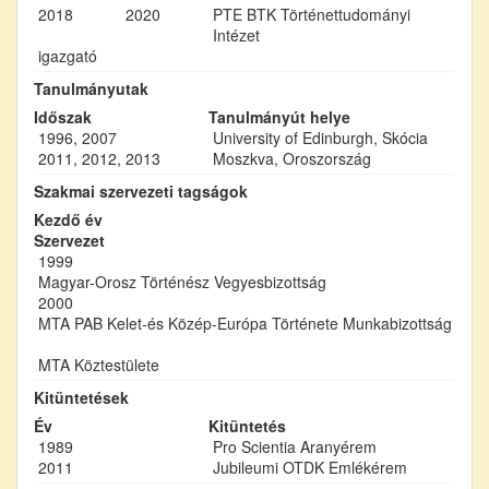
2018
2020
PTE BTK Történettudományi
Intézet
igazgató
Tanulmányutak
Időszak
Tanulmányút helye
1996, 2007
University of Edinburgh, Skócia
2011, 2012, 2013
Moszkva, Oroszország
Szakmai szervezeti tagságok
Kezdő év
Szervezet
1999
Magyar-Orosz Történész Vegyesbizottság
2000
MTA PAB Kelet-és Közép-Európa Története Munkabizottság
MTA Köztestülete
Kitüntetések
Év
Kitüntetés
1989
Pro Scientia Aranyérem
2011
Jubileumi OTDK Emlékérem