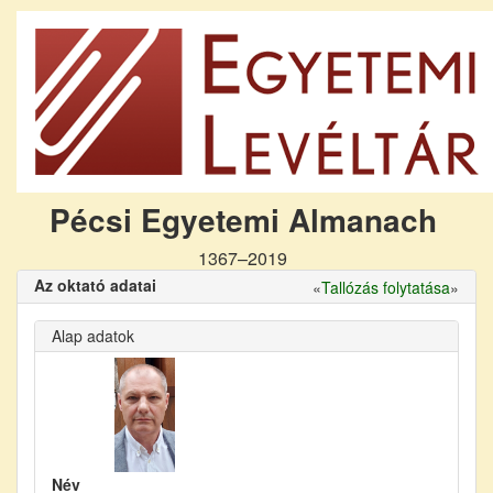
Pécsi Egyetemi Almanach
1367–2019
Az oktató adatai
«
Tallózás folytatása
»
Alap adatok
Név