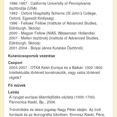
1986-1987 - California University of Pennsylvania
ösztöndíja (USA)
1993 - Oxford Hospitality Scheme (St John’s College,
Oxford, Egyesült Királyság)
1996 - Fellows’ Fellow (Institute of Advanced Studies,
Edinburgh, Skócia)
2000 - Magyar Fellow (NIAS, Wassenaar, Hollandia)
2007 - Mellon ösztöndíj (Institute of Advanced Studies,
Edinburgh, Skócia)
2001-2004 - Bolyai János Kutatási Ösztöndíj
Kutatócsoportok vezetése
Csoport
2003-2007 - OTKA Kelet-Európa és a Balkán 1000-1800.
Intellektuális történeti konstrukciók, vagy valós történeti
régiók?
Fő művek
Leírás
A nyugat-európai államfejlődés vázlata (1000-1700).
Pannonica Kiadó, Bp., 2006.
Trónöröklés és isteni jogalap Nagy Péter idején. Az írott
források és az ikonográfia tükrében. Kronosz Kiadó, Pécs,