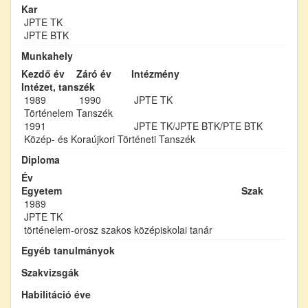
Kar
JPTE TK
JPTE BTK
Munkahely
Kezdő év
Záró év
Intézmény
Intézet, tanszék
1989
1990
JPTE TK
Történelem Tanszék
1991
JPTE TK/JPTE BTK/PTE BTK
Közép- és Koraújkori Történeti Tanszék
Diploma
Év
Egyetem
Szak
1989
JPTE TK
történelem-orosz szakos középiskolai tanár
Egyéb tanulmányok
Szakvizsgák
Habilitáció éve