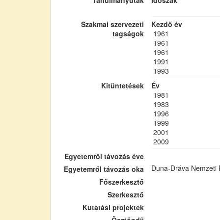
Tanulmányutak
Időszak
Szakmai szervezeti
Kezdő év
tagságok
1961
1961
1961
1991
1993
Kitüntetések
Év
1981
1983
1996
1999
2001
2009
Egyetemről távozás éve
Duna-Dráva Nemzeti P
Egyetemről távozás oka
Főszerkesztő
Szerkesztő
Kutatási projektek