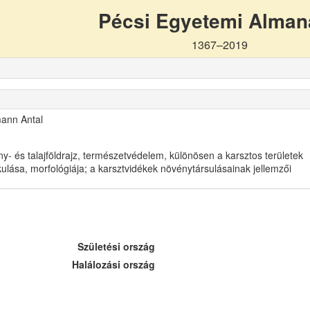
Pécsi Egyetemi Alma
1367–2019
ann Antal
y- és talajföldrajz, természetvédelem, különösen a karsztos területek
kulása, morfológiája; a karsztvidékek növénytársulásainak jellemzői
Születési ország
Halálozási ország