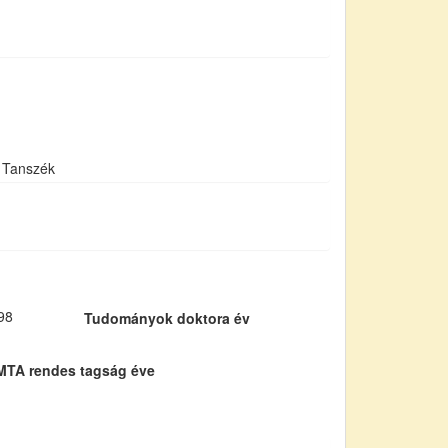
i Tanszék
98
Tudományok doktora év
MTA rendes tagság éve