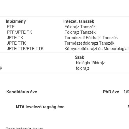
Intézmény
Intézet, tanszék
PTF
Földrajz Tanszék
PTF/JPTE TK
Földrajz Tanszék
JPTE TK
Természeti Földrajzi Tanszék
JPTE TTK
Természetföldrajzi Tanszék
JPTE TTK/PTE TTK
Környezetföldrajzi és Meteorológia
Szak
biológia-földrajz
K
földrajz
19
Kandidátus éve
PhD éve
MTA levelező tagság éve