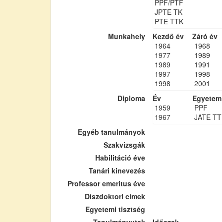
PPF/PTF
JPTE TK
PTE TTK
Munkahely
Kezdő év
Záró év
1964
1968
1977
1989
1989
1991
1997
1998
1998
2001
Diploma
Év
Egyetem
1959
PPF
1967
JATE TT
Egyéb tanulmányok
Szakvizsgák
Habilitáció éve
Tanári kinevezés
Professor emeritus éve
Díszdoktori címek
Egyetemi tisztség