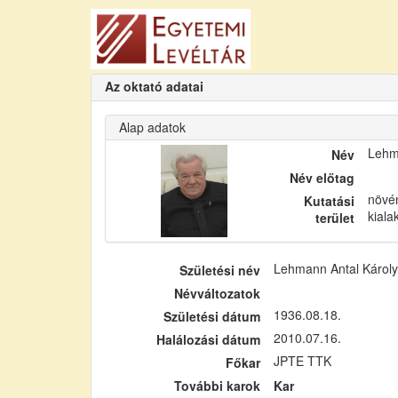
Az oktató adatai
Alap adatok
Lehm
Név
Név előtag
növén
Kutatási
kiala
terület
Lehmann Antal Károly
Születési név
Névváltozatok
1936.08.18.
Születési dátum
2010.07.16.
Halálozási dátum
JPTE TTK
Főkar
További karok
Kar