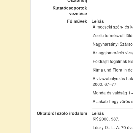
Ösztöndíj
Kutatócsoportok
vezetése
Fő művek
Leírás
A mecseki szén- és 
Zselic természeti fö
Nagyharsányi Szárso
Az agglomeráció vizsg
Földrajzi fogalmak kis
Klima und Flora in d
A vízszabályozás hatá
2000. 67–77.
Monda és valóság 1-
A Jakab-hegy vörös s
Oktatóról szóló irodalom
Leírás
KK 2000. 987.
Lóczy D.: L. A. 70 év