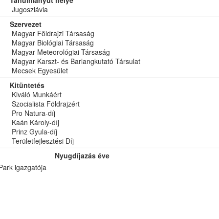
Tanulmányút helye
Jugoszlávia
Szervezet
Magyar Földrajzi Társaság
Magyar Biológiai Társaság
Magyar Meteorológiai Társaság
Magyar Karszt- és Barlangkutató Társulat
Mecsek Egyesület
Kitüntetés
Kiváló Munkáért
Szocialista Földrajzért
Pro Natura-díj
Kaán Károly-díj
Prinz Gyula-díj
Területfejlesztési Díj
Nyugdíjazás éve
ark igazgatója