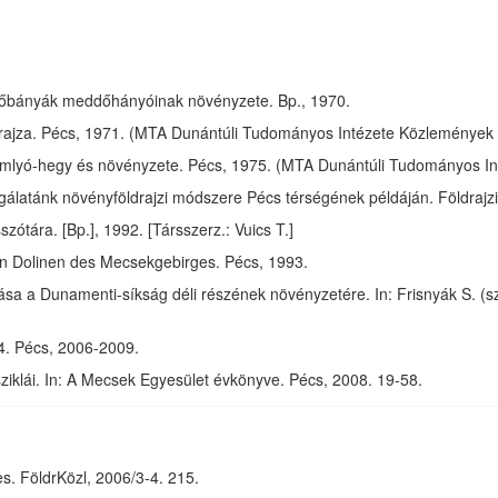
kőbányák meddőhányóinak növényzete. Bp., 1970.
ldrajza. Pécs, 1971. (MTA Dunántúli Tudományos Intézete Közlemények 
mlyó-hegy és növényzete. Pécs, 1975. (MTA Dunántúli Tudományos In
álatánk növényföldrajzi módszere Pécs térségének példáján. Földrajzi 
szótára. [Bp.], 1992. [Társszerz.: Vuics T.]
en Dolinen des Mecsekgebirges. Pécs, 1993.
sa a Dunamenti-síkság déli részének növényzetére. In: Frisnyák S. (szer
4. Pécs, 2006-2009.
ziklái. In: A Mecsek Egyesület évkönyve. Pécs, 2008. 19-58.
es. FöldrKözl, 2006/3-4. 215.