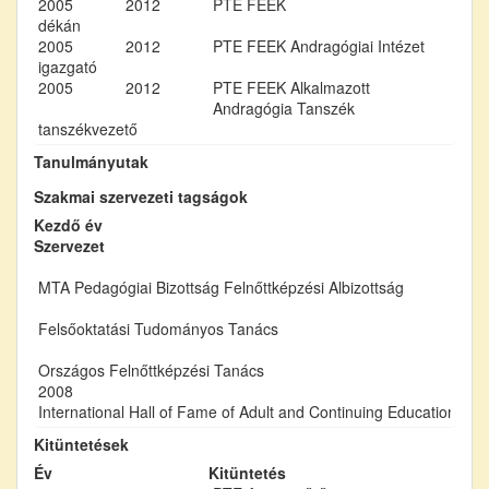
2005
2012
PTE FEEK
dékán
2005
2012
PTE FEEK Andragógiai Intézet
igazgató
2005
2012
PTE FEEK Alkalmazott
Andragógia Tanszék
tanszékvezető
Tanulmányutak
Szakmai szervezeti tagságok
Kezdő év
Szervezet
MTA Pedagógiai Bizottság Felnőttképzési Albizottság
Felsőoktatási Tudományos Tanács
Országos Felnőttképzési Tanács
2008
International Hall of Fame of Adult and Continuing Education
Kitüntetések
Év
Kitüntetés