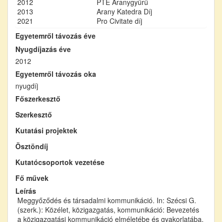
2012
PTE Aranygyűrű
2013
Arany Katedra Díj
2021
Pro Civitate díj
Egyetemről távozás éve
Nyugdíjazás éve
2012
Egyetemről távozás oka
nyugdíj
Főszerkesztő
Szerkesztő
Kutatási projektek
Ösztöndíj
Kutatócsoportok vezetése
Fő művek
Leírás
Meggyőződés és társadalmi kommunikáció. In: Szécsi G.
(szerk.): Közélet, közigazgatás, kommunikáció: Bevezetés
a közigazgatási kommunikáció elméletébe és gyakorlatába.