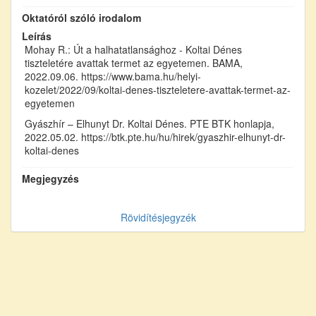
Oktatóról szóló irodalom
Leírás
Mohay R.: Út a halhatatlansághoz - Koltai Dénes
tiszteletére avattak termet az egyetemen. BAMA,
2022.09.06. https://www.bama.hu/helyi-
kozelet/2022/09/koltai-denes-tiszteletere-avattak-termet-az-
egyetemen
Gyászhír – Elhunyt Dr. Koltai Dénes. PTE BTK honlapja,
2022.05.02. https://btk.pte.hu/hu/hirek/gyaszhir-elhunyt-dr-
koltai-denes
Megjegyzés
Rövidítésjegyzék