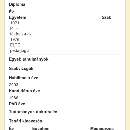
Diploma
Év
Egyetem
Szak
1971
PTF
földrajz-rajz
1976
ELTE
pedagógia
Egyéb tanulmányok
Szakvizsgák
Habilitáció éve
2003
Kandidátus éve
1986
PhD éve
Tudományok doktora év
Tanári kinevezés
Év
Egyetem
Megjegyzés