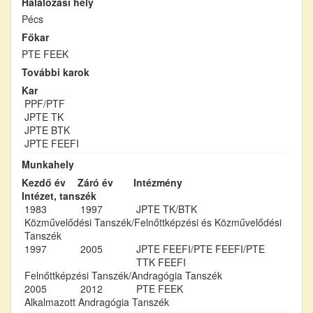
Halálozási hely
Pécs
Főkar
PTE FEEK
További karok
Kar
PPF/PTF
JPTE TK
JPTE BTK
JPTE FEEFI
Munkahely
Kezdő év
Záró év
Intézmény
Intézet, tanszék
1983
1997
JPTE TK/BTK
Közművelődési Tanszék/Felnőttképzési és Közművelődési
Tanszék
1997
2005
JPTE FEEFI/PTE FEEFI/PTE
TTK FEEFI
Felnőttképzési Tanszék/Andragógia Tanszék
2005
2012
PTE FEEK
Alkalmazott Andragógia Tanszék