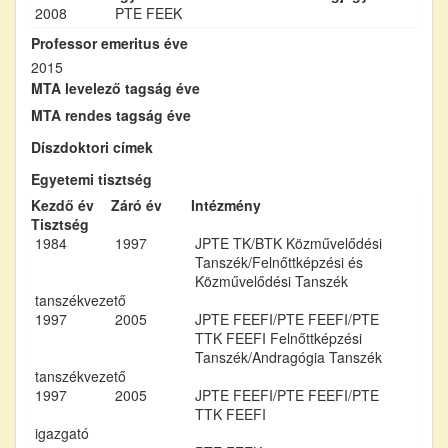
2008
PTE FEEK
Professor emeritus éve
2015
MTA levelező tagság éve
MTA rendes tagság éve
Díszdoktori címek
Egyetemi tisztség
Kezdő év
Záró év
Intézmény
Tisztség
1984
1997
JPTE TK/BTK Közművelődési
Tanszék/Felnőttképzési és
Közművelődési Tanszék
tanszékvezető
1997
2005
JPTE FEEFI/PTE FEEFI/PTE
TTK FEEFI Felnőttképzési
Tanszék/Andragógia Tanszék
tanszékvezető
1997
2005
JPTE FEEFI/PTE FEEFI/PTE
TTK FEEFI
igazgató