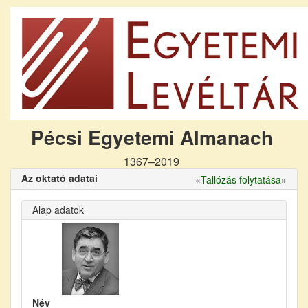
Pécsi Egyetemi Almanach
1367–2019
Az oktató adatai
«
Tallózás folytatása
»
Alap adatok
Név