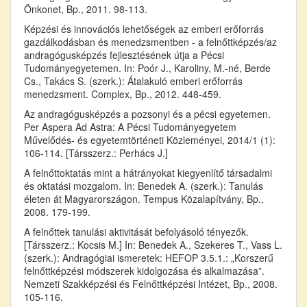
Önkonet, Bp., 2011. 98-113.
Képzési és innovációs lehetőségek az emberi erőforrás
gazdálkodásban és menedzsmentben - a felnőttképzés/az
andragógusképzés fejlesztésének útja a Pécsi
Tudományegyetemen. In: Poór J., Karoliny, M.-né, Berde
Cs., Takács S. (szerk.): Átalakuló emberi erőforrás
menedzsment. Complex, Bp., 2012. 448-459.
Az andragógusképzés a pozsonyi és a pécsi egyetemen.
Per Aspera Ad Astra: A Pécsi Tudományegyetem
Művelődés- és egyetemtörténeti Közleményei, 2014/1 (1):
106-114. [Társszerz.: Perhács J.]
A felnőttoktatás mint a hátrányokat kiegyenlítő társadalmi
és oktatási mozgalom. In: Benedek A. (szerk.): Tanulás
életen át Magyarországon. Tempus Közalapítvány, Bp.,
2008. 179-199.
A felnőttek tanulási aktivitását befolyásoló tényezők.
[Társszerz.: Kocsis M.] In: Benedek A., Szekeres T., Vass L.
(szerk.): Andragógiai ismeretek: HEFOP 3.5.1.: „Korszerű
felnőttképzési módszerek kidolgozása és alkalmazása”.
Nemzeti Szakképzési és Felnőttképzési Intézet, Bp., 2008.
105-116.