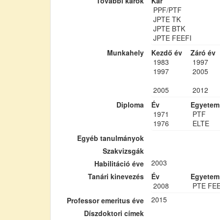
További karok
Kar
PPF/PTF
JPTE TK
JPTE BTK
JPTE FEEFI
Munkahely
Kezdő év
Záró év
1983
1997
1997
2005
2005
2012
Diploma
Év
Egyetem
1971
PTF
1976
ELTE
Egyéb tanulmányok
Szakvizsgák
2003
Habilitáció éve
Tanári kinevezés
Év
Egyetem
2008
PTE FE
2015
Professor emeritus éve
Díszdoktori címek