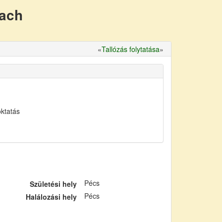
nach
«
Tallózás folytatása
»
oktatás
Pécs
Születési hely
Pécs
Halálozási hely