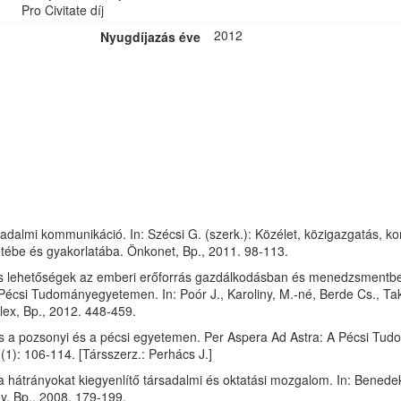
Pro Civitate díj
2012
Nyugdíjazás éve
dalmi kommunikáció. In: Szécsi G. (szerk.): Közélet, közigazgatás, k
ébe és gyakorlatába. Önkonet, Bp., 2011. 98-113.
ós lehetőségek az emberi erőforrás gazdálkodásban és menedzsmentbe
 Pécsi Tudományegyetemen. In: Poór J., Karoliny, M.-né, Berde Cs., Tak
x, Bp., 2012. 448-459.
 a pozsonyi és a pécsi egyetemen. Per Aspera Ad Astra: A Pécsi Tu
1): 106-114. [Társszerz.: Perhács J.]
 a hátrányokat kiegyenlítő társadalmi és oktatási mozgalom. In: Benede
, Bp., 2008. 179-199.