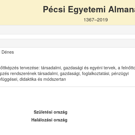
Pécsi Egyetemi Alma
1367–2019
i Dénes
nőttképzés tervezése: társadalmi, gazdasági és egyéni tervek, a felnőtt
pzés rendszerének társadalmi, gazdasági, foglalkoztatási, pénzügyi
függései, didaktika és módszertan
Születési ország
Halálozási ország