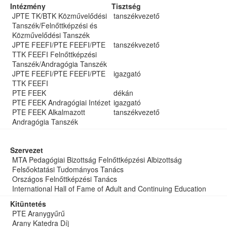
Intézmény
Tisztség
JPTE TK/BTK Közművelődési
tanszékvezető
Tanszék/Felnőttképzési és
Közművelődési Tanszék
JPTE FEEFI/PTE FEEFI/PTE
tanszékvezető
TTK FEEFI Felnőttképzési
Tanszék/Andragógia Tanszék
JPTE FEEFI/PTE FEEFI/PTE
igazgató
TTK FEEFI
PTE FEEK
dékán
PTE FEEK Andragógiai Intézet
igazgató
PTE FEEK Alkalmazott
tanszékvezető
Andragógia Tanszék
Szervezet
MTA Pedagógiai Bizottság Felnőttképzési Albizottság
Felsőoktatási Tudományos Tanács
Országos Felnőttképzési Tanács
International Hall of Fame of Adult and Continuing Education
Kitüntetés
PTE Aranygyűrű
Arany Katedra Díj