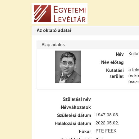
Az oktató adatai
Alap adatok
Kolta
Név
Név előtag
a fel
Kutatási
és ké
terület
össze
Születési név
Névváltozatok
1947.08.05.
Születési dátum
2022.05.02.
Halálozási dátum
PTE FEEK
Főkar