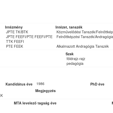
Intézmény
Intézet, tanszék
JPTE TK/BTK
Közművelődési Tanszék/Felnőttkép
JPTE FEEFI/PTE FEEFI/PTE
Felnőttképzési Tanszék/Andragógi
TTK FEEFI
PTE FEEK
Alkalmazott Andragógia Tanszék
Szak
földrajz-rajz
pedagógia
1986
Kandidátus éve
PhD éve
Megjegyzés
EK
MTA levelező tagság éve