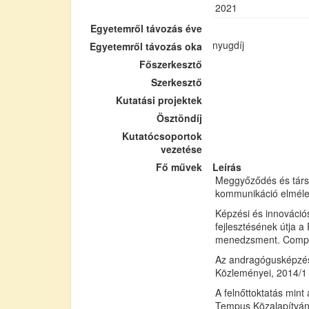
2021
Egyetemről távozás éve
nyugdíj
Egyetemről távozás oka
Főszerkesztő
Szerkesztő
Kutatási projektek
Ösztöndíj
Kutatócsoportok
vezetése
Fő művek
Leírás
Meggyőződés és társa
kommunikáció elmélet
Képzési és innováci
fejlesztésének útja a
menedzsment. Comple
Az andragógusképzés
Közleményei, 2014/1 (
A felnőttoktatás mint
Tempus Közalapítvány