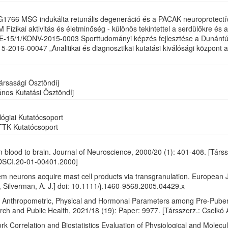
766 MSG indukálta retunális degeneráció és a PACAK neuroprotectív h
izikai aktivitás és életminőség - különös tekintettel a serdülőkre és 
E-15/1/KONV-2015-0003 Sporttudományi képzés fejlesztése a Dunántú
-2016-00047 „Analitikai és diagnosztikai kutatási kiválósági központ a
rsasági Ösztöndíj
ános Kutatási Ösztöndíj
lógiai Kutatócsoport
TK Kutatócsoport
 blood to brain. Journal of Neuroscience, 2000/20 (1): 401-408. [Társsze
OSCI.20-01-00401.2000]
em neurons acquire mast cell products via transgranulation. European 
R., Silverman, A. J.] doi: 10.1111/j.1460-9568.2005.04429.x
 Anthropometric, Physical and Hormonal Parameters among Pre-Pubertal
h and Public Health, 2021/18 (19): Paper: 9977. [Társszerz.: Cselkó A.
work Correlation and Biostatistics Evaluation of Physiological and Molec