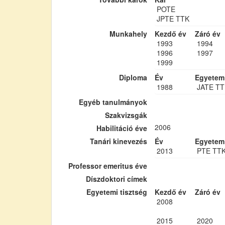
POTE
JPTE TTK
Munkahely
Kezdő év
Záró év
1993
1994
1996
1997
1999
Diploma
Év
Egyetem
1988
JATE TT
Egyéb tanulmányok
Szakvizsgák
2006
Habilitáció éve
Tanári kinevezés
Év
Egyetem
2013
PTE TT
Professor emeritus éve
Díszdoktori címek
Egyetemi tisztség
Kezdő év
Záró év
2008
2015
2020