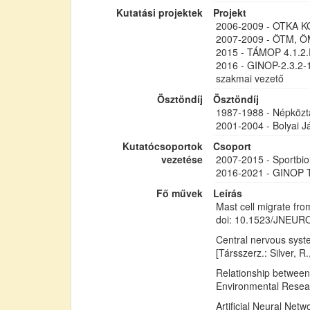
Kutatási projektek
Projekt
2006-2009 - OTKA KG1
2007-2009 - ÖTM, ÖM F
2015 - TÁMOP 4.1.2.
2016 - GINOP-2.3.2-15
szakmai vezető
Ösztöndíj
Ösztöndíj
1987-1988 - Népköztá
2001-2004 - Bolyai J
Kutatócsoportok
Csoport
vezetése
2007-2015 - Sportbio
2016-2021 - GINOP T
Fő művek
Leírás
Mast cell migrate from
doi: 10.1523/JNEUR
Central nervous syst
[Társszerz.: Silver, 
Relationship between
Environmental Researc
Artificial Neural Net