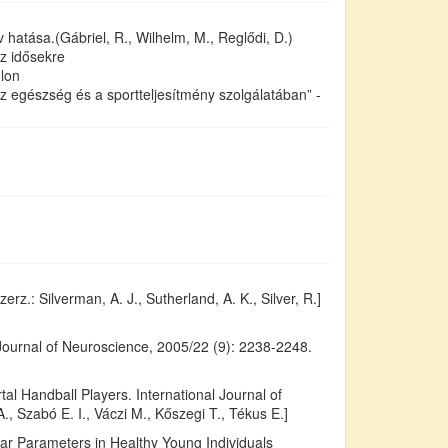
atása.(Gábriel, R., Wilhelm, M., Reglődi, D.)
az idősekre
lon
z egészség és a sportteljesítmény szolgálatában” -
rz.: Silverman, A. J., Sutherland, A. K., Silver, R.]
Journal of Neuroscience, 2005/22 (9): 2238-2248.
 Handball Players. International Journal of
, Szabó E. I., Váczi M., Kőszegi T., Tékus E.]
ular Parameters in Healthy Young Individuals