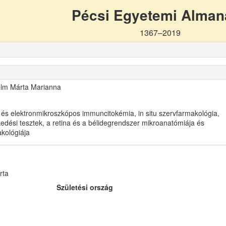
Pécsi Egyetemi Alma
1367–2019
elm Márta Marianna
 és elektronmikroszkópos immuncitokémia, in situ szervfarmakológia,
kedési tesztek, a retina és a bélidegrendszer mikroanatómiája és
kológiája
rta
Születési ország