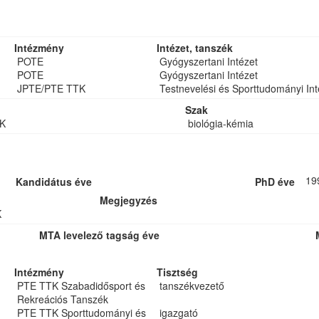
Intézmény
Intézet, tanszék
POTE
Gyógyszertani Intézet
POTE
Gyógyszertani Intézet
JPTE/PTE TTK
Testnevelési és Sporttudományi Int
Szak
K
biológia-kémia
19
Kandidátus éve
PhD éve
Megjegyzés
K
MTA levelező tagság éve
Intézmény
Tisztség
PTE TTK Szabadidősport és
tanszékvezető
Rekreációs Tanszék
PTE TTK Sporttudományi és
igazgató