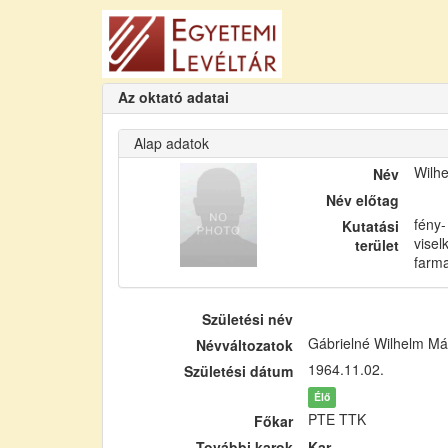
Az oktató adatai
Alap adatok
Wilh
Név
Név előtag
fény-
Kutatási
visel
terület
farma
Születési név
Gábrielné Wilhelm Má
Névváltozatok
1964.11.02.
Születési dátum
Élő
PTE TTK
Főkar
További karok
Kar