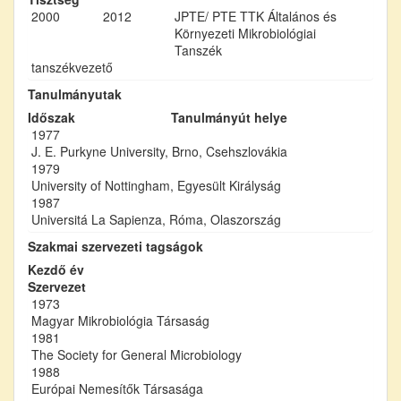
2000
2012
JPTE/ PTE TTK Általános és
Környezeti Mikrobiológiai
Tanszék
tanszékvezető
Tanulmányutak
Időszak
Tanulmányút helye
1977
J. E. Purkyne University, Brno, Csehszlovákia
1979
University of Nottingham, Egyesült Királyság
1987
Universitá La Sapienza, Róma, Olaszország
Szakmai szervezeti tagságok
Kezdő év
Szervezet
1973
Magyar Mikrobiológia Társaság
1981
The Society for General Microbiology
1988
Európai Nemesítők Társasága