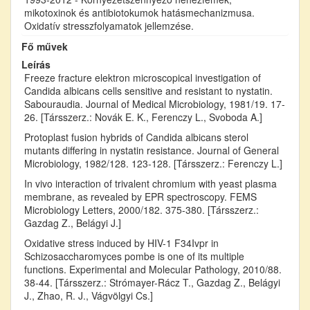
mikotoxinok és antibiotokumok hatásmechanizmusa.
Oxidatív stresszfolyamatok jellemzése.
Fő művek
Leírás
Freeze fracture elektron microscopical investigation of
Candida albicans cells sensitive and resistant to nystatin.
Sabouraudia. Journal of Medical Microbiology, 1981/19. 17-
26. [Társszerz.: Novák E. K., Ferenczy L., Svoboda A.]
Protoplast fusion hybrids of Candida albicans sterol
mutants differing in nystatin resistance. Journal of General
Microbiology, 1982/128. 123-128. [Társszerz.: Ferenczy L.]
In vivo interaction of trivalent chromium with yeast plasma
membrane, as revealed by EPR spectroscopy. FEMS
Microbiology Letters, 2000/182. 375-380. [Társszerz.:
Gazdag Z., Belágyi J.]
Oxidative stress induced by HIV-1 F34Ivpr in
Schizosaccharomyces pombe is one of its multiple
functions. Experimental and Molecular Pathology, 2010/88.
38-44. [Társszerz.: Strómayer-Rácz T., Gazdag Z., Belágyi
J., Zhao, R. J., Vágvölgyi Cs.]