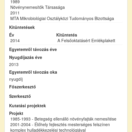
1989
Növénynemesítők Társasága
2011
MTA Mikrobiológiai Osztályközi Tudományos Bizottsága
Kitüntetések
Év
Kitüntetés
2014
A Felsőoktatásért Emlékplakett
Egyetemről távozás éve
Nyugdíjazás éve
2013
Egyetemről távozás oka
nyugdíj
Főszerkesztő
Szerkesztő
Kutatási projektek
Projekt
1985-1993 - Betegség ellenálló növényfajták nemesítése
2001-2004 - Élőhely fejlesztés mesterséges felszínen
komplex hulladékkezelési technológiával