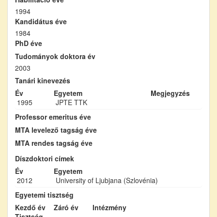
1994
Kandidátus éve
1984
PhD éve
Tudományok doktora év
2003
Tanári kinevezés
Év
Egyetem
Megjegyzés
1995
JPTE TTK
Professor emeritus éve
MTA levelező tagság éve
MTA rendes tagság éve
Díszdoktori címek
Év
Egyetem
2012
University of Ljubjana (Szlovénia)
Egyetemi tisztség
Kezdő év
Záró év
Intézmény
Tisztség