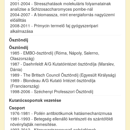
2001-2004 - Stresszhatások molekuláris folyamatainak
analízise a Schizosaccharomyces pombe-nál
2004-2007 - A biomassza, mint energiaforrás nagyüzemi
előállitás
2008-2011 - Primycin termelő faj gyógyszeripari
alkalmazása
Ösztöndíj
Ösztöndíj
1985 - EMBO-ösztöndíj (Róma, Nápoly, Salerno,
Olaszország)
1987 - Daehnfeldt A/G Kutatóintézet ösztöndíja (Marslev,
Dánia)
1989 - The Britisch Council Ösztöndíj (Egyesült Királyság)
1989 - Blondeau A/G Kutató Intézet ösztöndíja
(Franciaország)
1998-2006 - Széchenyi Professzori Ösztöndíj
Kutatócsoportok vezetése
Csoport
1976-1981 - Poilén antibiotikumok hatásmechanizmusa
1981-1993 - Betegség ellenálló kertészeti és szántóföldi
növényfajták nemesítése.
1993-2012 - Környezetszennyező nehézfémek,