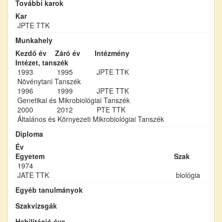
További karok
Kar
JPTE TTK
Munkahely
Kezdő év
Záró év
Intézmény
Intézet, tanszék
1993
1995
JPTE TTK
Növénytani Tanszék
1996
1999
JPTE TTK
Genetikai és Mikrobiológiai Tanszék
2000
2012
PTE TTK
Általános és Környezeti Mikrobiológiai Tanszék
Diploma
Év
Egyetem
Szak
1974
JATE TTK
biológia
Egyéb tanulmányok
Szakvizsgák
Habilitáció éve