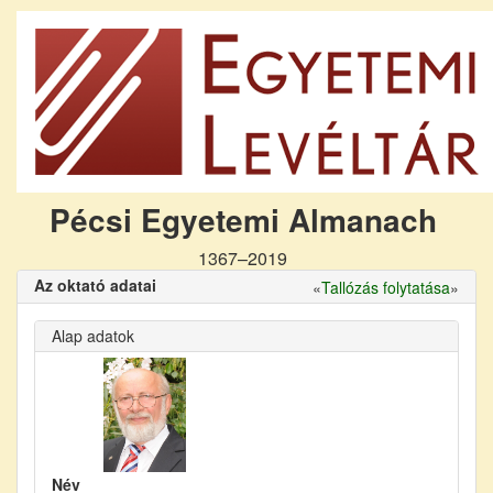
Pécsi Egyetemi Almanach
1367–2019
Az oktató adatai
«
Tallózás folytatása
»
Alap adatok
Név