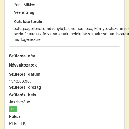
Pesti Miklós
Név előtag
Kutatási terület
betegségellenálló növényfajták nemesítése, környezetszennye
oxidatív stressz folyamatainak molekuláris analízise, antibi
morfogenezise
Születési név
Névváltozatok
Születési dátum
1948.06.30.
Születési ország
Születési hely
Jászberény
Élő
Főkar
PTE TTK