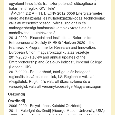
egyetemi innovációs transzfer potenciál elősegítése a
határmenti régiók KKV-i felé”
TÁMOP 4.2.2 A – 11/1/KONV-2012-0058 Energiatermelési,
energiafelhasználási és hulladékgazdálkodási technológiák
vállalati versenyképességi, városi, regionális és
makrogazdasági hatásainak komplex vizsgálata és
modellezése - kutatásvezető
2014-2020 - Financial and Institutional Reforms for
Entrepreneurial Society (FIRES) “Horizon 2020 – the
Framework Programme for Research and Innovation,
European Union, magyarországi kutatás vezetője
2017-2020 - Review and annual updates of the
Entrepreneurship and Scale-up Indices", Imperial College
(London, UK)
2017-2020 - Fenntartható, intelligens és befogadó
regionális és városi modellek, I.2. Regionális vállalati
vizsgálatok: Regionális vállalati ökoszisztéma és a
városrégiók vállalati versenyképessége Magyarországon
Ösztöndíj
Ösztöndíj
2006-2009 - Bolyai János Kutatási Ösztöndíj
2011 - Fulbright-ösztöndíj (George Mason University, USA)