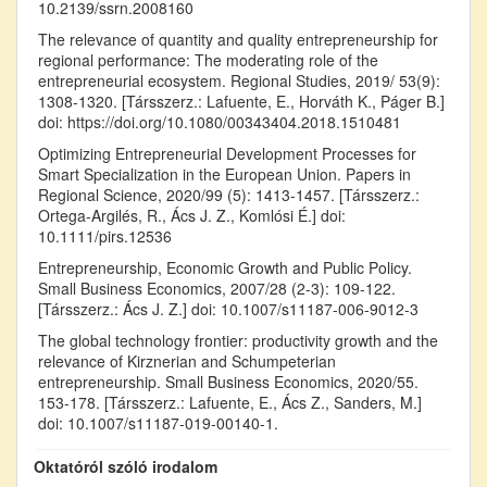
10.2139/ssrn.2008160
The relevance of quantity and quality entrepreneurship for
regional performance: The moderating role of the
entrepreneurial ecosystem. Regional Studies, 2019/ 53(9):
1308-1320. [Társszerz.: Lafuente, E., Horváth K., Páger B.]
doi: https://doi.org/10.1080/00343404.2018.1510481
Optimizing Entrepreneurial Development Processes for
Smart Specialization in the European Union. Papers in
Regional Science, 2020/99 (5): 1413-1457. [Társszerz.:
Ortega-Argilés, R., Ács J. Z., Komlósi É.] doi:
10.1111/pirs.12536
Entrepreneurship, Economic Growth and Public Policy.
Small Business Economics, 2007/28 (2-3): 109-122.
[Társszerz.: Ács J. Z.] doi: 10.1007/s11187-006-9012-3
The global technology frontier: productivity growth and the
relevance of Kirznerian and Schumpeterian
entrepreneurship. Small Business Economics, 2020/55.
153-178. [Társszerz.: Lafuente, E., Ács Z., Sanders, M.]
doi: 10.1007/s11187-019-00140-1.
Oktatóról szóló irodalom