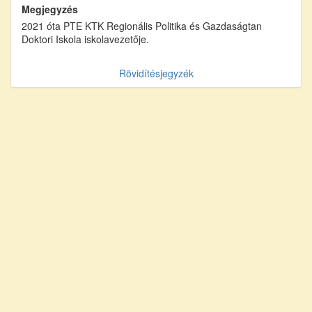
Megjegyzés
2021 óta PTE KTK Regionális Politika és Gazdaságtan
Doktori Iskola iskolavezetője.
Rövidítésjegyzék