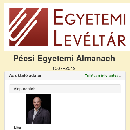
Pécsi Egyetemi Almanach
1367–2019
Az oktató adatai
«
Tallózás folytatása
»
Alap adatok
Név