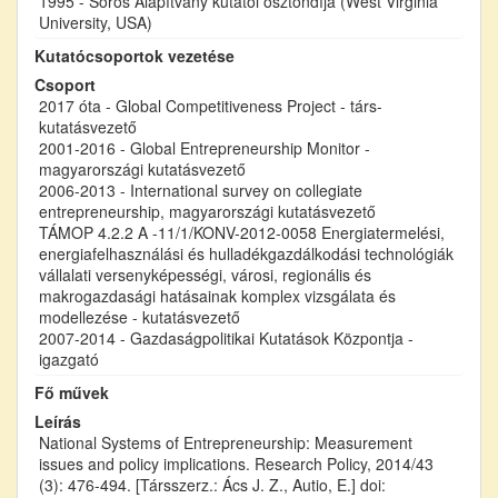
1995 - Soros Alapítvány kutatói ösztöndíja (West Virginia
University, USA)
Kutatócsoportok vezetése
Csoport
2017 óta - Global Competitiveness Project - társ-
kutatásvezető
2001-2016 - Global Entrepreneurship Monitor -
magyarországi kutatásvezető
2006-2013 - International survey on collegiate
entrepreneurship, magyarországi kutatásvezető
TÁMOP 4.2.2 A -11/1/KONV-2012-0058 Energiatermelési,
energiafelhasználási és hulladékgazdálkodási technológiák
vállalati versenyképességi, városi, regionális és
makrogazdasági hatásainak komplex vizsgálata és
modellezése - kutatásvezető
2007-2014 - Gazdaságpolitikai Kutatások Központja -
igazgató
Fő művek
Leírás
National Systems of Entrepreneurship: Measurement
issues and policy implications. Research Policy, 2014/43
(3): 476-494. [Társszerz.: Ács J. Z., Autio, E.] doi: