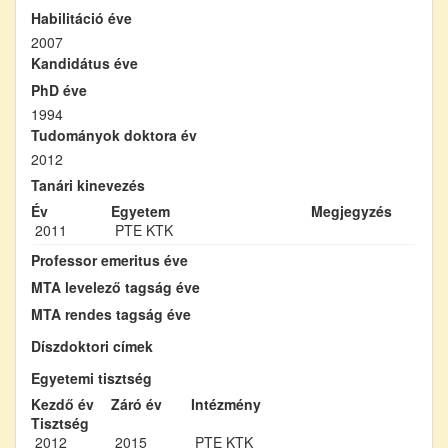
Habilitáció éve
2007
Kandidátus éve
PhD éve
1994
Tudományok doktora év
2012
Tanári kinevezés
Év
Egyetem
Megjegyzés
2011
PTE KTK
Professor emeritus éve
MTA levelező tagság éve
MTA rendes tagság éve
Díszdoktori címek
Egyetemi tisztség
Kezdő év
Záró év
Intézmény
Tisztség
2012
2015
PTE KTK