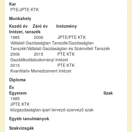
Kar
PTE/JPTE KTK
Munkahely
Kezdő év
Záró év
Intézmény
Intézet, tanszék
1985
2006
JPTE/PTE KTK
Vállalati Gazdaságtan Tanszék/Gazdaságtan
Tanszék/Vállalati Gazdaságtan és Számviteli Tanszék
2006
2015
PTE KTK
Gazdálkodástudományi Intézet
2015
PTE KTK
Kvantitatív Menedzsment Intézet
Diploma
Év
Egyetem
Szak
1985
JPTE KTK
közgazdaságtan-ipari tervező-szervező szak
Egyéb tanulmányok
Szakvizsgák