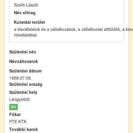
Szerb László
Név előtag
Kutatási terület
a kisvállalatok és a vállalkozások, a vállalkozási attitűdök, a kis
növekedése
Születési név
Névváltozatok
Születési dátum
1958.07.09.
Születési ország
Születési hely
Lengyeltóti
Élő
Főkar
PTE KTK
További karok