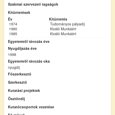
Szakmai szervezeti tagságok
Kitüntetések
Év
Kitüntetés
1974
Tudományos pályadíj
1980
Kiváló Munkáért
1985
Kiváló Munkáért
Egyetemről távozás éve
Nyugdíjazás éve
1998
Egyetemről távozás oka
nyugdíj
Főszerkesztő
Szerkesztő
Kutatási projektek
Ösztöndíj
Kutatócsoportok vezetése
Fő művek