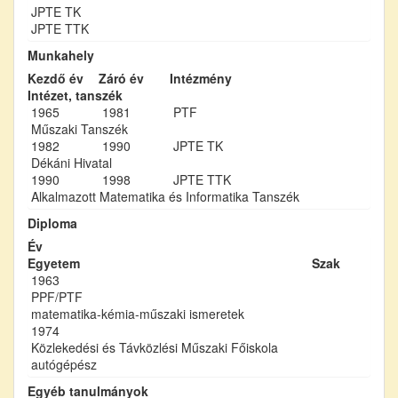
JPTE TK
JPTE TTK
Munkahely
Kezdő év
Záró év
Intézmény
Intézet, tanszék
1965
1981
PTF
Műszaki Tanszék
1982
1990
JPTE TK
Dékáni Hivatal
1990
1998
JPTE TTK
Alkalmazott Matematika és Informatika Tanszék
Diploma
Év
Egyetem
Szak
1963
PPF/PTF
matematika-kémia-műszaki ismeretek
1974
Közlekedési és Távközlési Műszaki Főiskola
autógépész
Egyéb tanulmányok