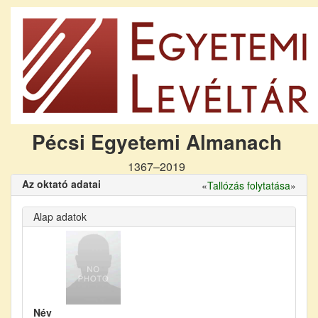
Pécsi Egyetemi Almanach
1367–2019
Az oktató adatai
«
Tallózás folytatása
»
Alap adatok
Név