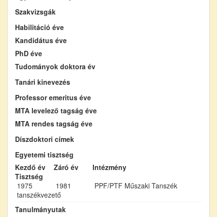
Szakvizsgák
Habilitáció éve
Kandidátus éve
PhD éve
Tudományok doktora év
Tanári kinevezés
Professor emeritus éve
MTA levelező tagság éve
MTA rendes tagság éve
Díszdoktori címek
Egyetemi tisztség
Kezdő év
Záró év
Intézmény
Tisztség
1975
1981
PPF/PTF Műszaki Tanszék
tanszékvezető
Tanulmányutak