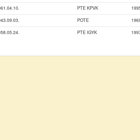
61.04.10.
PTE KPVK
199
43.09.03.
POTE
196
58.05.24.
PTE IGYK
199