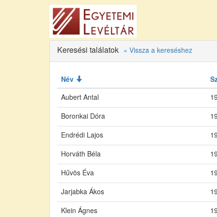
Keresési találatok
« Vissza a kereséshez
Név
S
Aubert Antal
19
Boronkai Dóra
19
Endrédi Lajos
19
Horváth Béla
19
Hűvös Éva
19
Jarjabka Ákos
19
Klein Ágnes
19