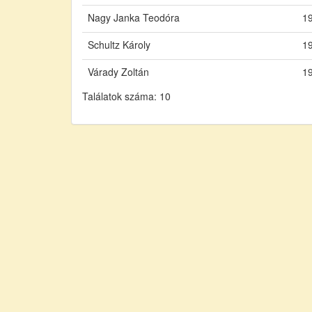
Nagy Janka Teodóra
19
Schultz Károly
19
Várady Zoltán
19
Találatok száma: 10