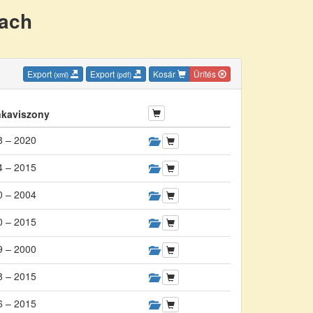
nach
Export
Export
Kosár
Ürítés
(xml)
(pdf)
kaviszony
8 – 2020
4 – 2015
0 – 2004
0 – 2015
9 – 2000
8 – 2015
6 – 2015