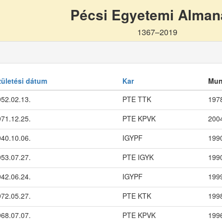
Pécsi Egyetemi Alma
1367–2019
zületési dátum
Kar
Mun
52.02.13.
PTE TTK
197
71.12.25.
PTE KPVK
200
40.10.06.
IGYPF
199
53.07.27.
PTE IGYK
199
42.06.24.
IGYPF
199
72.05.27.
PTE KTK
199
68.07.07.
PTE KPVK
199