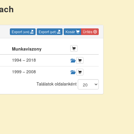
nach
Export
Export
Kosár
Ürítés
(xml)
(pdf)
Munkaviszony
1994 – 2018
1999 – 2008
Találatok oldalanként