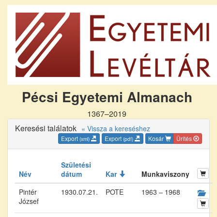
Pécsi Egyetemi Almanach
1367–2019
Keresési találatok
« Vissza a kereséshez
Export
Export
Kosár
Ürítés
(xml)
(pdf)
Születési
Név
dátum
Kar
Munkaviszony
Pintér
1930.07.21.
POTE
1963 – 1968
József