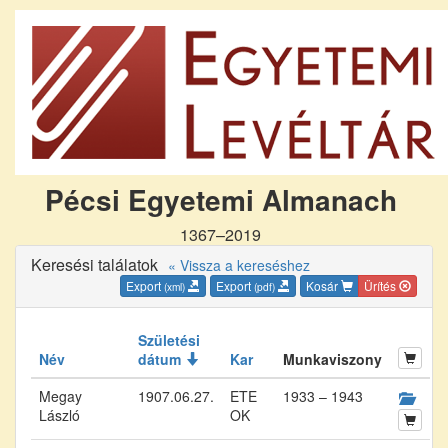
Pécsi Egyetemi Almanach
1367–2019
Keresési találatok
« Vissza a kereséshez
Export
Export
Kosár
Ürítés
(xml)
(pdf)
Születési
Név
dátum
Kar
Munkaviszony
Megay
1907.06.27.
ETE
1933 – 1943
László
OK