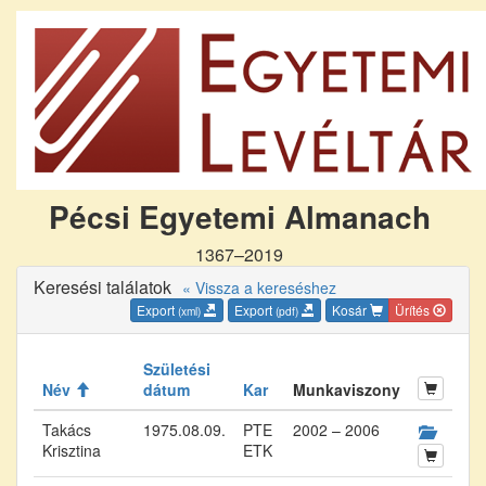
Pécsi Egyetemi Almanach
1367–2019
Keresési találatok
« Vissza a kereséshez
Export
Export
Kosár
Ürítés
(xml)
(pdf)
Születési
Név
dátum
Kar
Munkaviszony
Takács
1975.08.09.
PTE
2002 – 2006
Krisztina
ETK