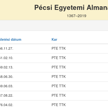
Pécsi Egyetemi Alma
1367–2019
ületési dátum
Kar
6.11.27.
PTE TTK
1.02.10.
PTE TTK
9.02.13.
PTE TTK
8.06.30.
PTE TTK
9.06.03.
PTE TTK
7.08.22.
PTE TTK
6.04.02.
PTE TTK