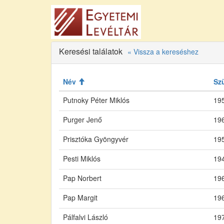
Keresési találatok
« Vissza a kereséshez
Név
Sz
Putnoky Péter Miklós
195
Purger Jenő
196
Prisztóka Gyöngyvér
195
Pesti Miklós
194
Pap Norbert
196
Pap Margit
196
Pálfalvi László
197