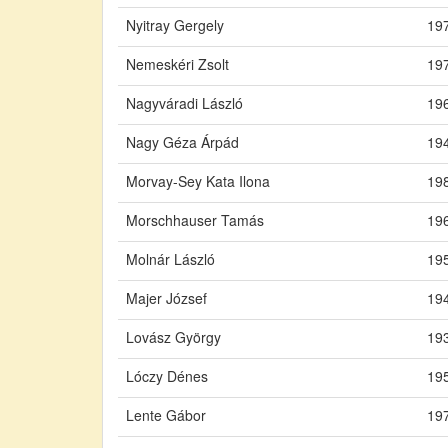
Nyitray Gergely
197
Nemeskéri Zsolt
197
Nagyváradi László
196
Nagy Géza Árpád
194
Morvay-Sey Kata Ilona
198
Morschhauser Tamás
196
Molnár László
195
Majer József
194
Lovász György
193
Lóczy Dénes
195
Lente Gábor
197