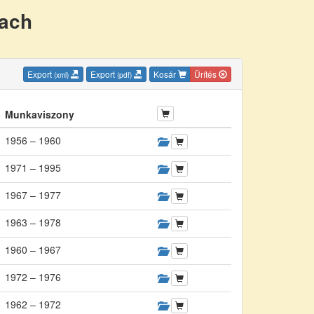
nach
Export
Export
Kosár
Ürítés
(xml)
(pdf)
Munkaviszony
1956 – 1960
1971 – 1995
1967 – 1977
1963 – 1978
1960 – 1967
1972 – 1976
1962 – 1972