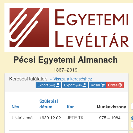
Pécsi Egyetemi Almanach
1367–2019
Keresési találatok
« Vissza a kereséshez
Export
Export
Kosár
Ürítés
(xml)
(pdf)
Születési
Név
dátum
Kar
Munkaviszony
Ujvári Jenő
1939.12.02.
JPTE TK
1975 – 1984