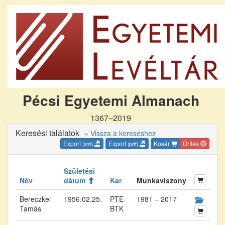
Pécsi Egyetemi Almanach
1367–2019
Keresési találatok
« Vissza a kereséshez
Export
Export
Kosár
Ürítés
(xml)
(pdf)
Születési
Név
dátum
Kar
Munkaviszony
Bereczkei
1956.02.25.
PTE
1981 – 2017
Tamás
BTK