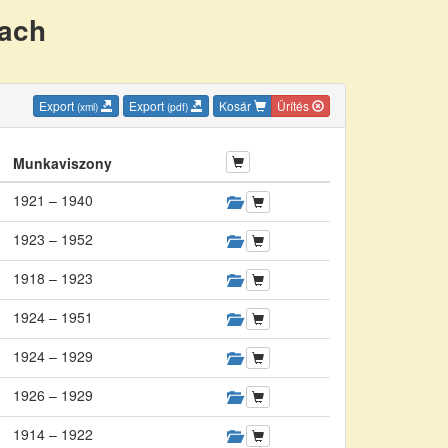
nach
Export
Export
Kosár
Ürítés
(xml)
(pdf)
Munkaviszony
1921 – 1940
1923 – 1952
1918 – 1923
1924 – 1951
1924 – 1929
1926 – 1929
1914 – 1922