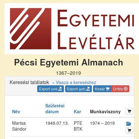
Pécsi Egyetemi Almanach
1367–2019
Keresési találatok
« Vissza a kereséshez
Export
Export
Kosár
Ürítés
(xml)
(pdf)
Születési
Név
dátum
Kar
Munkaviszony
Martsa
1949.07.13.
PTE
1974 – 2019
Sándor
BTK