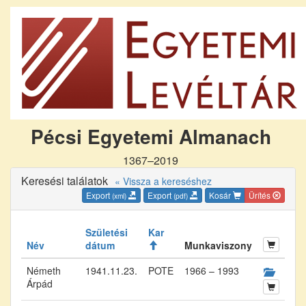
Pécsi Egyetemi Almanach
1367–2019
Keresési találatok
« Vissza a kereséshez
Export
Export
Kosár
Ürítés
(xml)
(pdf)
Születési
Kar
Név
dátum
Munkaviszony
Németh
1941.11.23.
POTE
1966 – 1993
Árpád