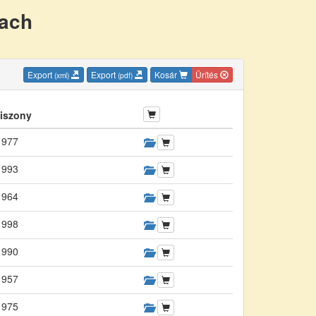
nach
Export
Export
Kosár
Ürítés
(xml)
(pdf)
iszony
1977
1993
1964
1998
1990
1957
1975