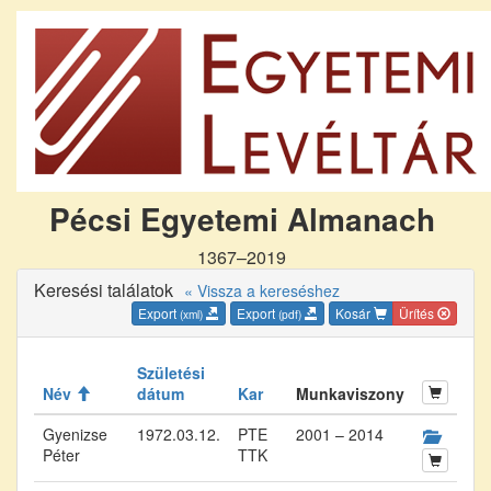
Pécsi Egyetemi Almanach
1367–2019
Keresési találatok
« Vissza a kereséshez
Export
Export
Kosár
Ürítés
(xml)
(pdf)
Születési
Név
dátum
Kar
Munkaviszony
Gyenizse
1972.03.12.
PTE
2001 – 2014
Péter
TTK