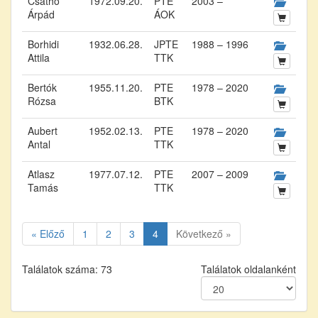
Csathó
1972.09.20.
PTE
2003 –
Árpád
ÁOK
Borhidi
1932.06.28.
JPTE
1988 – 1996
Attila
TTK
Bertók
1955.11.20.
PTE
1978 – 2020
Rózsa
BTK
Aubert
1952.02.13.
PTE
1978 – 2020
Antal
TTK
Atlasz
1977.07.12.
PTE
2007 – 2009
Tamás
TTK
« Előző
1
2
3
4
Következő »
Találatok száma: 73
Találatok oldalanként