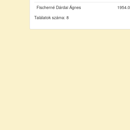
Fischerné Dárdai Ágnes
1954.0
Találatok száma: 8