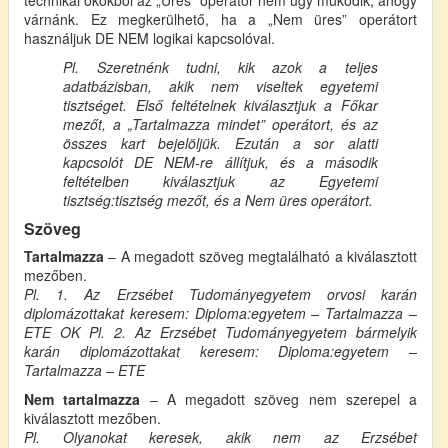
várnánk. Ez megkerülhető, ha a „Nem üres” operátort
használjuk DE NEM logikai kapcsolóval.
Pl. Szeretnénk tudni, kik azok a teljes
adatbázisban, akik nem viseltek egyetemi
tisztséget. Első feltételnek kiválasztjuk a Főkar
mezőt, a „Tartalmazza mindet” operátort, és az
összes kart bejelöljük. Ezután a sor alatti
kapcsolót DE NEM-re állítjuk, és a második
feltételben kiválasztjuk az Egyetemi
tisztség:tisztség mezőt, és a Nem üres operátort.
Szöveg
Tartalmazza
– A megadott szöveg megtalálható a kiválasztott
mezőben.
Pl. 1. Az Erzsébet Tudományegyetem orvosi karán
diplomázottakat keresem: Diploma:egyetem – Tartalmazza –
ETE OK
Pl. 2. Az Erzsébet Tudományegyetem bármelyik
karán diplomázottakat keresem: Diploma:egyetem –
Tartalmazza – ETE
Nem tartalmazza
– A megadott szöveg nem szerepel a
kiválasztott mezőben.
Pl. Olyanokat keresek, akik nem az Erzsébet