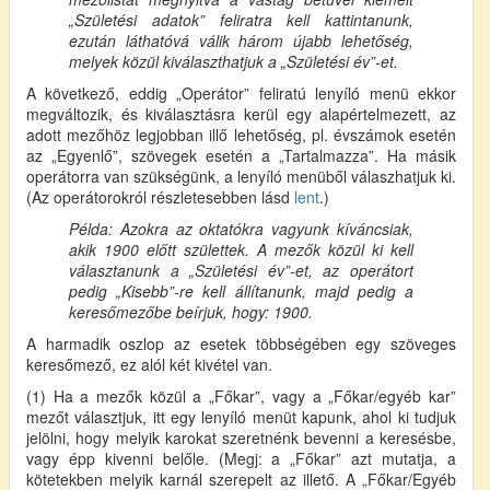
„Születési adatok” feliratra kell kattintanunk,
ezután láthatóvá válik három újabb lehetőség,
melyek közül kiválaszthatjuk a „Születési év”-et.
A következő, eddig „Operátor” feliratú lenyíló menü ekkor
megváltozik, és kiválasztásra kerül egy alapértelmezett, az
adott mezőhöz legjobban illő lehetőség, pl. évszámok esetén
az „Egyenlő”, szövegek esetén a „Tartalmazza”. Ha másik
operátorra van szükségünk, a lenyíló menüből válaszhatjuk ki.
(Az operátorokról részletesebben lásd
lent
.)
Példa: Azokra az oktatókra vagyunk kíváncsiak,
akik 1900 előtt születtek. A mezők közül ki kell
választanunk a „Születési év”-et, az operátort
pedig „Kisebb”-re kell állítanunk, majd pedig a
keresőmezőbe beírjuk, hogy: 1900.
A harmadik oszlop az esetek többségében egy szöveges
keresőmező, ez alól két kivétel van.
(1) Ha a mezők közül a „Főkar”, vagy a „Főkar/egyéb kar”
mezőt választjuk, itt egy lenyíló menüt kapunk, ahol ki tudjuk
jelölni, hogy melyik karokat szeretnénk bevenni a keresésbe,
vagy épp kivenni belőle. (Megj: a „Főkar” azt mutatja, a
kötetekben melyik karnál szerepelt az illető. A „Főkar/Egyéb