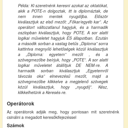
Példa: Ki szeretnénk keresni azokat az oktatókat,
akik a POTE-n dolgoztak, itt is diplomáztak, de
nem innen mentek nyugdíjba. Először
kiválasztjuk az első mezőt: „Főkar/egyéb kar”. Az
operátort változatlanul hagyjuk, és a harmadik
oszlopban kiválasztjuk, hogy POTE. A sor alatti
logikai műveletet hagyjuk ÉS állapotban. Ezután
a második sorban a vastag betűs „Diploma” sorra
kattintva megnyíló lehetőségek közül kiválasztjuk
a „Diploma: egyetem” mezőt , és a
szövegmezőbe beírjuk, hogy „POTE”. A sor alatti
logikai műveletet átállítjuk DE NEM-re. A
harmadik sorban kiválasztjuk „Egyetemről
távozás oka” elnevezésű mezőt, majd a
szövegmezőbe klikkelve a megjelenő szövegek
közül kiválasztjuk, hogy „nyugdíj”. Kész,
klikkelhetünk a Keresés-re.
Operátorok
Az operátorok adják meg, hogy pontosan mit szeretnénk
csinálni a megadott keresőkifejezéssel
Számok