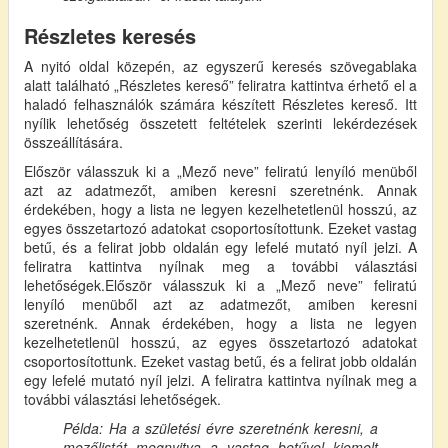
Részletes keresés
A nyitó oldal közepén, az egyszerű keresés szövegablaka
alatt található „Részletes kereső” feliratra kattintva érhető el a
haladó felhasználók számára készített Részletes kereső. Itt
nyílik lehetőség összetett feltételek szerinti lekérdezések
összeállítására.
Először válasszuk ki a „Mező neve” feliratú lenyíló menüből
azt az adatmezőt, amiben keresni szeretnénk. Annak
érdekében, hogy a lista ne legyen kezelhetetlenül hosszú, az
egyes összetartozó adatokat csoportosítottunk. Ezeket vastag
betű, és a felirat jobb oldalán egy lefelé mutató nyíl jelzi. A
feliratra kattintva nyílnak meg a további választási
lehetőségek.Először válasszuk ki a „Mező neve” feliratú
lenyíló menüből azt az adatmezőt, amiben keresni
szeretnénk. Annak érdekében, hogy a lista ne legyen
kezelhetetlenül hosszú, az egyes összetartozó adatokat
csoportosítottunk. Ezeket vastag betű, és a felirat jobb oldalán
egy lefelé mutató nyíl jelzi. A feliratra kattintva nyílnak meg a
további választási lehetőségek.
Példa: Ha a születési évre szeretnénk keresni, a
mezőlistát megnyitva a vastag betűvel kiemelt