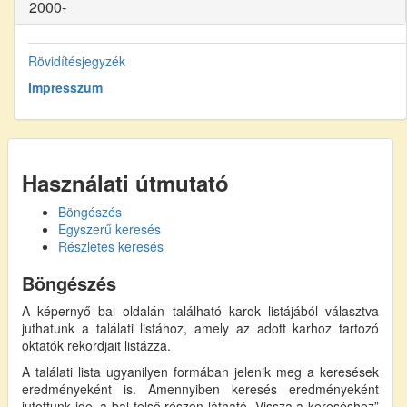
2000-
Rövidítésjegyzék
Impresszum
Használati útmutató
Böngészés
Egyszerű keresés
Részletes keresés
Böngészés
A képernyő bal oldalán található karok listájából választva
juthatunk a találati listához, amely az adott karhoz tartozó
oktatók rekordjait listázza.
A találati lista ugyanilyen formában jelenik meg a keresések
eredményeként is. Amennyiben keresés eredményeként
jutottunk ide, a bal felső részen látható „Vissza a kereséshez”