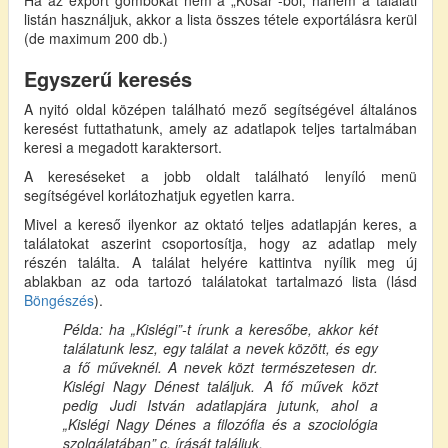
listán használjuk, akkor a lista összes tétele exportálásra kerül
(de maximum 200 db.)
Egyszerű keresés
A nyitó oldal középen található mező segítségével általános
keresést futtathatunk, amely az adatlapok teljes tartalmában
keresi a megadott karaktersort.
A kereséseket a jobb oldalt található lenyíló menü
segítségével korlátozhatjuk egyetlen karra.
Mivel a kereső ilyenkor az oktató teljes adatlapján keres, a
találatokat aszerint csoportosítja, hogy az adatlap mely
részén találta. A találat helyére kattintva nyílik meg új
ablakban az oda tartozó találatokat tartalmazó lista (lásd
Böngészés
).
Példa: ha „Kislégi”-t írunk a keresőbe, akkor két
találatunk lesz, egy találat a nevek között, és egy
a fő műveknél. A nevek közt természetesen dr.
Kislégi Nagy Dénest találjuk. A fő művek közt
pedig Judi István adatlapjára jutunk, ahol a
„Kislégi Nagy Dénes a filozófia és a szociológia
szolgálatában” c. írását találjuk.