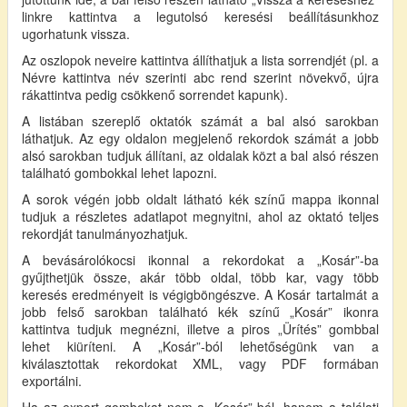
linkre kattintva a legutolsó keresési beállításunkhoz
ugorhatunk vissza.
Az oszlopok neveire kattintva állíthatjuk a lista sorrendjét (pl. a
Névre kattintva név szerinti abc rend szerint növekvő, újra
rákattintva pedig csökkenő sorrendet kapunk).
A listában szereplő oktatók számát a bal alsó sarokban
láthatjuk. Az egy oldalon megjelenő rekordok számát a jobb
alsó sarokban tudjuk állítani, az oldalak közt a bal alsó részen
található gombokkal lehet lapozni.
A sorok végén jobb oldalt látható kék színű mappa ikonnal
tudjuk a részletes adatlapot megnyitni, ahol az oktató teljes
rekordját tanulmányozhatjuk.
A bevásárolókocsi ikonnal a rekordokat a „Kosár”-ba
gyűjthetjük össze, akár több oldal, több kar, vagy több
keresés eredményeit is végigböngészve. A Kosár tartalmát a
jobb felső sarokban található kék színű „Kosár” ikonra
kattintva tudjuk megnézni, illetve a piros „Ürítés” gombbal
lehet kiüríteni. A „Kosár”-ból lehetőségünk van a
kiválasztottak rekordokat XML, vagy PDF formában
exportálni.
Ha az export gombokat nem a „Kosár”-ból, hanem a találati