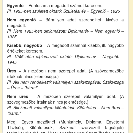
Egyenlő
– Pontosan a megadott számot keresem.
Pl. 1925-ben született oktató: Születési év – Egyenlő – 1925
Nem egyenlő
– Bármilyen adat szerepelhet, kivéve a
megadott.
Pl. Nem 1925-ben diplomázott: Diploma:év – Nem egyenlő –
1925
Kisebb, nagyobb
– A megadott számnál kisebb, ill. nagyobb
értékeket keresem.
Pl. 1945 után diplomázott oktató: Diploma:év – Nagyobb –
1945
Üres
– A mezőben nem szerepel adat. (A szövegmezőbe
írtaknak nincs jelentősége.)
Pl. Aki nem rendelkezik valamilyen szakvizsgával: Szakvizsga
– Üres – *bármi*
Nem üres
– A mezőben szerepel valamilyen adat. (A
szövegmezőbe írtaknak nincs jelentősége.)
Pl. Aki kapott valamilyen kitüntetést: Kitüntetés – Nem üres –
*bármi*
Megj: Egyes mezőknél (Munkahely, Diploma, Egyetemi
Tisztség, Kitüntetések, Szakmai szervezeti tagságok)
technikai okokból az „Üres” operátor nem úgy működik, ahogy