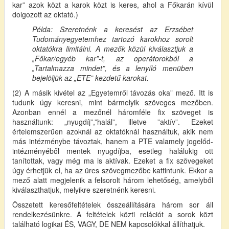
kar” azok közt a karok közt is keres, ahol a Főkarán kívül
dolgozott az oktató.)
Példa: Szeretnénk a keresést az Erzsébet
Tudományegyetemhez tartozó karokhoz sorolt
oktatókra limitálni. A mezők közül kiválasztjuk a
„Főkar/egyéb kar”-t, az operátorokból a
„Tartalmazza mindet”, és a lenyíló menüben
bejelöljük az „ETE” kezdetű karokat.
(2) A másik kivétel az „Egyetemről távozás oka” mező. Itt is
tudunk úgy keresni, mint bármelyik szöveges mezőben.
Azonban ennél a mezőnél háromféle fix szöveget is
használtunk: „nyugdíj”,”halál”, illetve ”aktív”. Ezeket
értelemszerűen azoknál az oktatóknál használtuk, akik nem
más intézménybe távoztak, hanem a PTE valamely jogelőd-
intézményéből mentek nyugdíjba, esetleg halálukig ott
tanítottak, vagy még ma is aktívak. Ezeket a fix szövegeket
úgy érhetjük el, ha az üres szövegmezőbe kattintunk. Ekkor a
mező alatt megjelenik a felsorolt három lehetőség, amelyből
kiválaszthatjuk, melyikre szeretnénk keresni.
Összetett keresőfeltételek összeállítására három sor áll
rendelkezésünkre. A feltételek közti relációt a sorok közt
található logikai ÉS, VAGY, DE NEM kapcsolókkal állíthatjuk.